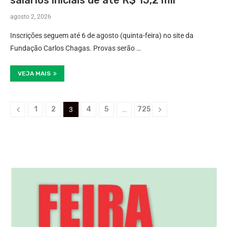
salários iniciais de até R$ 15,2 mil
agosto 2, 2026
Inscrições seguem até 6 de agosto (quinta-feira) no site da
Fundação Carlos Chagas. Provas serão …
VEJA MAIS
1
2
4
5
725
3
…