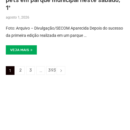
pets em parque municipal neste sábado,
1º
agosto 1, 2026
Foto: Arquivo – Divulgação/SECOM Aparecida Depois do sucesso
da primeira edição realizada em um parque …
VEJA MAIS
2
3
393
1
…