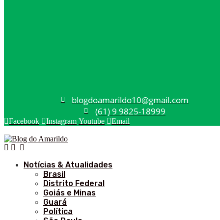
blogdoamarildo10@gmail.com
(61) 9 9825-18999
Facebook
Instagram
Youtube
Email
Notícias & Atualidades
Brasil
Distrito Federal
Goiás e Minas
Guará
Política