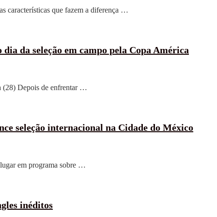
as características que fazem a diferença …
o dia da seleção em campo pela Copa América
ra (28) Depois de enfrentar …
ce seleção internacional na Cidade do México
º lugar em programa sobre …
gles inéditos