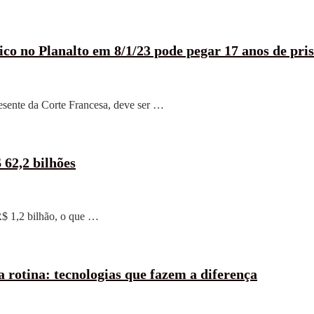
ico no Planalto em 8/1/23 pode pegar 17 anos de pri
resente da Corte Francesa, deve ser …
62,2 bilhões
$ 1,2 bilhão, o que …
ua rotina: tecnologias que fazem a diferença