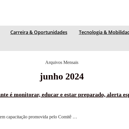
Carreira & Oportunidades
Tecnologia & Mobilida
Arquivos Mensais
junho 2024
te é monitorar, educar e estar preparado, alerta es
a em capacitação promovida pelo Comitê …