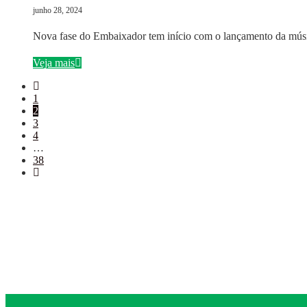
junho 28, 2024
Nova fase do Embaixador tem início com o lançamento da mú
Veja mais
1
2
3
4
…
38