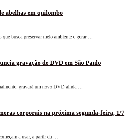
 de abelhas em quilombo
to que busca preservar meio ambiente e gerar …
nuncia gravação de DVD em São Paulo
tualmente, gravará um novo DVD ainda …
eras corporais na próxima segunda-feira, 1/7
omeçam a usar, a partir da …