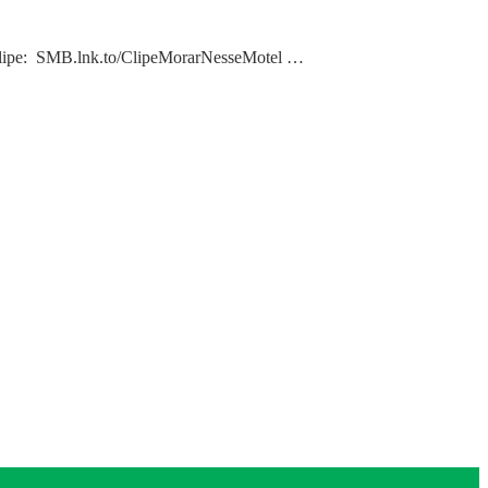
lClipe: SMB.lnk.to/ClipeMorarNesseMotel …