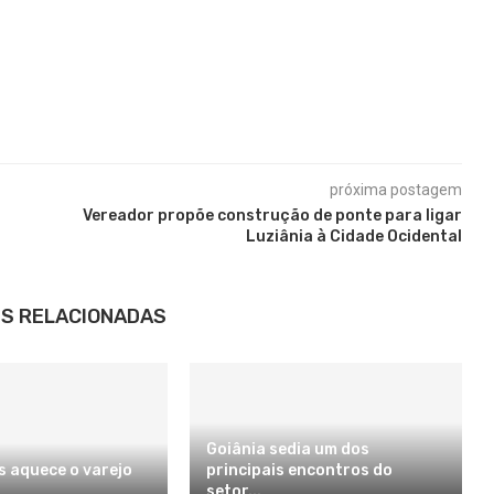
próxima postagem
Vereador propõe construção de ponte para ligar
Luziânia à Cidade Ocidental
S RELACIONADAS
Goiânia sedia um dos
s aquece o varejo
principais encontros do
setor...