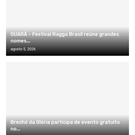
GUARÁ – Festival Ragga Brasil reúne grandes
nomes...
agosto 5, 2026
Brechó da Glória participa de evento gratuito
no...