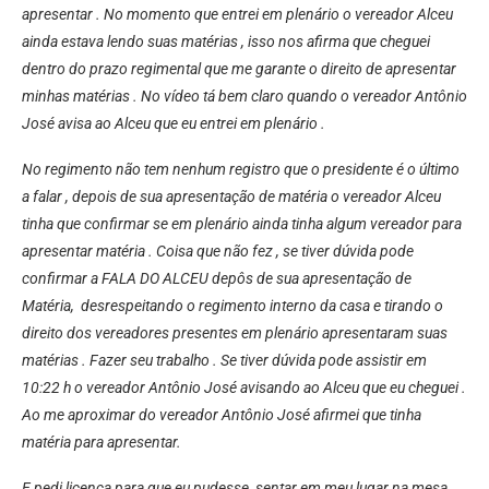
apresentar . No momento que entrei em plenário o vereador Alceu
ainda estava lendo suas matérias , isso nos afirma que cheguei
dentro do prazo regimental que me garante o direito de apresentar
minhas matérias . No vídeo tá bem claro quando o vereador Antônio
José avisa ao Alceu que eu entrei em plenário .
No regimento não tem nenhum registro que o presidente é o último
a falar , depois de sua apresentação de matéria o vereador Alceu
tinha que confirmar se em plenário ainda tinha algum vereador para
apresentar matéria . Coisa que não fez , se tiver dúvida pode
confirmar a FALA DO ALCEU depôs de sua apresentação de
Matéria, desrespeitando o regimento interno da casa e tirando o
direito dos vereadores presentes em plenário apresentaram suas
matérias . Fazer seu trabalho . Se tiver dúvida pode assistir em
10:22 h o vereador Antônio José avisando ao Alceu que eu cheguei .
Ao me aproximar do vereador Antônio José afirmei que tinha
matéria para apresentar.
E pedi licença para que eu pudesse sentar em meu lugar na mesa