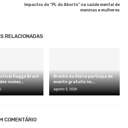
Impactos do “PL do Aborto” na saúde mental de
meninas e mulheres
S RELACIONADAS
stival Ragga Brasil
Brechó da Glória participa de
des nomes...
evento gratuito no...
6
agosto 5, 2026
UM COMENTÁRIO