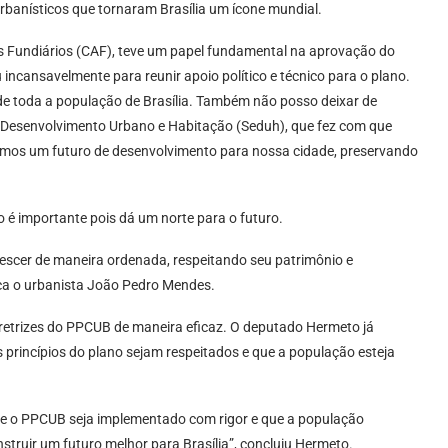
urbanísticos que tornaram Brasília um ícone mundial.
 Fundiários (CAF), teve um papel fundamental na aprovação do
ncansavelmente para reunir apoio político e técnico para o plano.
e toda a população de Brasília. Também não posso deixar de
e Desenvolvimento Urbano e Habitação (Seduh), que fez com que
tirmos um futuro de desenvolvimento para nossa cidade, preservando
o é importante pois dá um norte para o futuro.
escer de maneira ordenada, respeitando seu patrimônio e
ica o urbanista João Pedro Mendes.
iretrizes do PPCUB de maneira eficaz. O deputado Hermeto já
 princípios do plano sejam respeitados e que a população esteja
ue o PPCUB seja implementado com rigor e que a população
truir um futuro melhor para Brasília”, concluiu Hermeto.