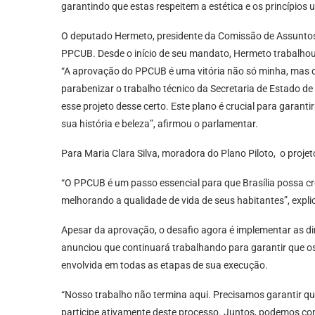
garantindo que estas respeitem a estética e os princípios 
O deputado Hermeto, presidente da Comissão de Assuntos
PPCUB. Desde o início de seu mandato, Hermeto trabalhou i
“A aprovação do PPCUB é uma vitória não só minha, mas d
parabenizar o trabalho técnico da Secretaria de Estado d
esse projeto desse certo. Este plano é crucial para garan
sua história e beleza”, afirmou o parlamentar.
Para Maria Clara Silva, moradora do Plano Piloto, o projet
“O PPCUB é um passo essencial para que Brasília possa cr
melhorando a qualidade de vida de seus habitantes”, expl
Apesar da aprovação, o desafio agora é implementar as d
anunciou que continuará trabalhando para garantir que os
envolvida em todas as etapas de sua execução.
“Nosso trabalho não termina aqui. Precisamos garantir q
participe ativamente deste processo. Juntos, podemos cons