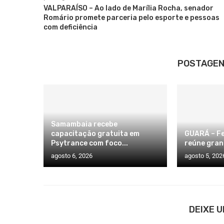
VALPARAÍSO – Ao lado de Marília Rocha, senador
Romário promete parceria pelo esporte e pessoas
com deficiência
POSTAGEN
Samambaia recebe
capacitação gratuita em
GUARÁ – Fe
Psytrance com foco...
reúne gran
agosto 6, 2026
agosto 5, 202
DEIXE 