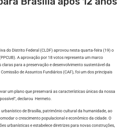
ara Brasília após 12 anos
a do Distrito Federal (CLDF) aprovou nesta quarta-feira (19) o
a (PPCUB). A aprovação por 18 votos representa um marco
izes claras para a preservação e desenvolvimento sustentável da
a Comissão de Assuntos Fundiários (CAF), foi um dos principais
var um plano que preservará as características únicas da nossa
 possível“, declarou Hermeto.
urbanístico de Brasília, patrimônio cultural da humanidade, ao
omodar o crescimento populacional e econômico da cidade. O
es urbanísticas e estabelece diretrizes para novas construções,