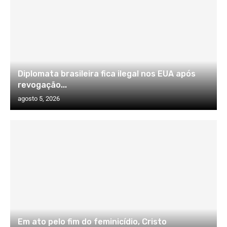
Diplomata brasileira fica ilegal nos EUA após
revogação...
agosto 5, 2026
Em ato pelo fim do feminicídio, Cristo