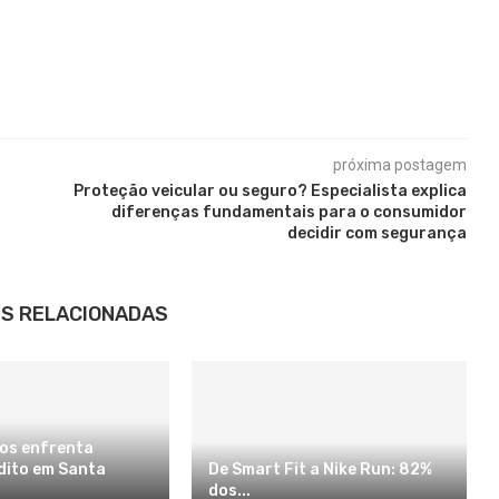
próxima postagem
Proteção veicular ou seguro? Especialista explica
diferenças fundamentais para o consumidor
decidir com segurança
S RELACIONADAS
os enfrenta
édito em Santa
De Smart Fit a Nike Run: 82%
dos...