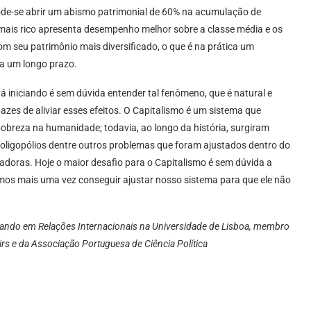
pode-se abrir um abismo patrimonial de 60% na acumulação de
1% mais rico apresenta desempenho melhor sobre a classe média e os
m seu patrimônio mais diversificado, o que é na prática um
a um longo prazo.
á iniciando é sem dúvida entender tal fenômeno, que é natural e
pazes de aliviar esses efeitos. O Capitalismo é um sistema que
pobreza na humanidade; todavia, ao longo da história, surgiram
 oligopólios dentre outros problemas que foram ajustados dentro do
vadoras. Hoje o maior desafio para o Capitalismo é sem dúvida a
mos mais uma vez conseguir ajustar nosso sistema para que ele não
ando em Relações Internacionais na Universidade de Lisboa, membro
irs e da Associação Portuguesa de Ciência Política