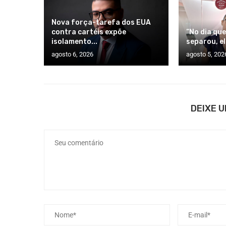
Nova força-tarefa dos EUA
contra cartéis expõe
“No dia que
isolamento...
separou, ele
agosto 6, 2026
agosto 5, 202
DEIXE 