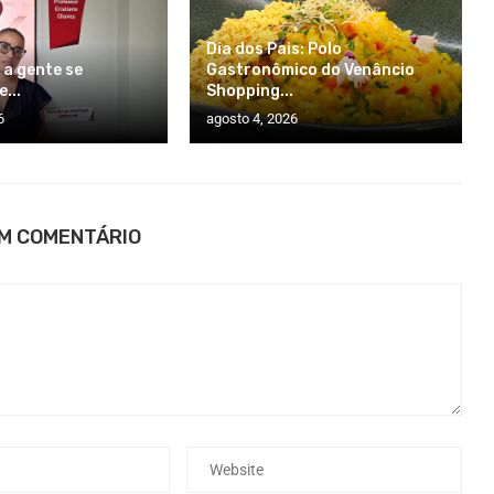
Dia dos Pais: Polo
 a gente se
Gastronômico do Venâncio
...
Shopping...
6
agosto 4, 2026
UM COMENTÁRIO