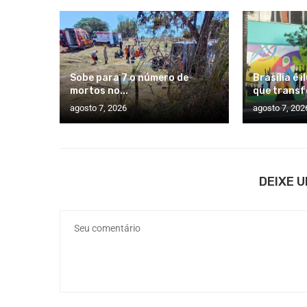
Sobe para 7 o número de
Brasília é 
mortos no...
que transf
agosto 7, 2026
agosto 7, 202
DEIXE 