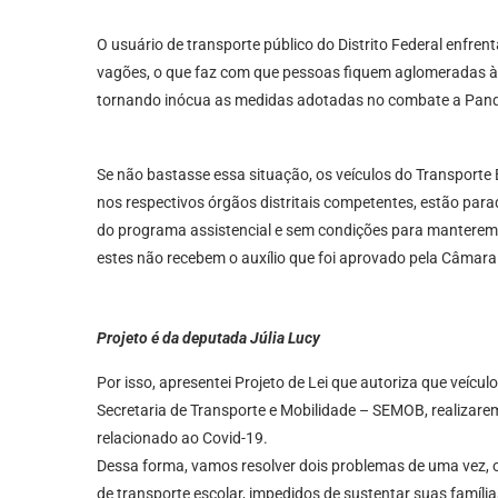
O usuário de transporte público do Distrito Federal enfren
vagões, o que faz com que pessoas fiquem aglomeradas à
tornando inócua as medidas adotadas no combate a Pan
Se não bastasse essa situação, os veículos do Transporte
nos respectivos órgãos distritais competentes, estão par
do programa assistencial e sem condições para manterem a
estes não recebem o auxílio que foi aprovado pela Câmara L
Projeto é da deputada Júlia Lucy
Por isso, apresentei Projeto de Lei que autoriza que veícu
Secretaria de Transporte e Mobilidade – SEMOB, realizare
relacionado ao Covid-19.
Dessa forma, vamos resolver dois problemas de uma vez, o
de transporte escolar, impedidos de sustentar suas família