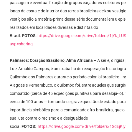
passagem e eventual fixação de grupos caçadores-coletores-pesc
longo da costa e do interior das terras brasileiras deixou vestígios
vestígios são a matéria-prima dessa série documental em 6 episódio
realizados em localidades diversas e distintas do
Brasil.
FOTOS
:
https://drive.google.com/drive/folders/1jYk_L
usp=sharing
Palmares: Coração Brasileiro, Alma Africana –
A série, dirigida p
Luiz Arnaldo Campos, é um trabalho de recuperação historiográfi
Quilombo dos Palmares durante o período colonial brasileiro. Instal
Alagoas e Pernambuco, o quilombo foi, entre aqueles que surgiram n
combatido (cerca de 45 expedições punitivas para desalojá-lo). T
cerca de 100 anos — tornando-se grave questão de estado para o 
importância simbólica para a comunidade afro-brasileira, que o t
sua luta contra o racismo e a desigualdade
social.
FOTOS
:
https://drive.google.com/drive/folders/1SdEjKi