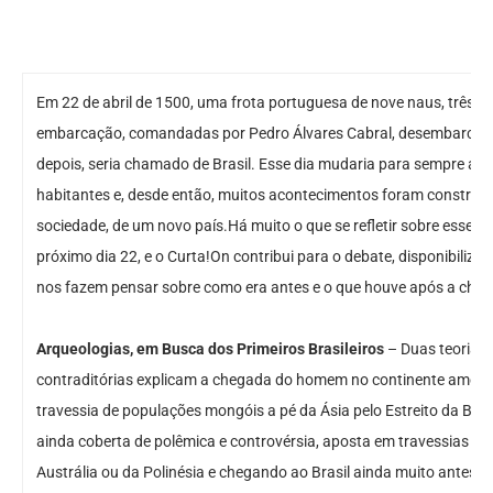
Em 22 de abril de 1500, uma frota portuguesa de nove naus, três 
embarcação, comandadas por Pedro Álvares Cabral, desembarcam no 
depois, seria chamado de Brasil. Esse dia mudaria para sempre a hi
habitantes e, desde então, muitos acontecimentos foram construin
sociedade, de um novo país.Há muito o que se refletir sobre esse
próximo dia 22, e o Curta!On contribui para o debate, disponibiliza
nos fazem pensar sobre como era antes e o que houve após a che
Arqueologias, em Busca dos Primeiros Brasileiros
– Duas teorias
contraditórias explicam a chegada do homem no continente america
travessia de populações mongóis a pé da Ásia pelo Estreito da Behri
ainda coberta de polêmica e controvérsia, aposta em travessias p
Austrália ou da Polinésia e chegando ao Brasil ainda muito antes di