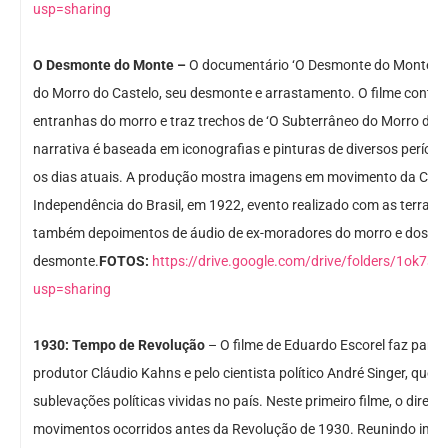
usp=sharing
O Desmonte do Monte –
O documentário ‘O Desmonte do Monte’, de
do Morro do Castelo, seu desmonte e arrastamento. O filme conta
entranhas do morro e traz trechos de ‘O Subterrâneo do Morro do Ca
narrativa é baseada em iconografias e pinturas de diversos períod
os dias atuais. A produção mostra imagens em movimento da Cele
Independência do Brasil, em 1922, evento realizado com as terras 
também depoimentos de áudio de ex-moradores do morro e dos en
desmonte.
FOTOS:
https://drive.google.com/drive/folders/1ok
usp=sharing
1930: Tempo de Revolução
– O filme de Eduardo Escorel faz parte 
produtor Cláudio Kahns e pelo cientista político André Singer, que 
sublevações políticas vividas no país. Neste primeiro filme, o dire
movimentos ocorridos antes da Revolução de 1930. Reunindo image