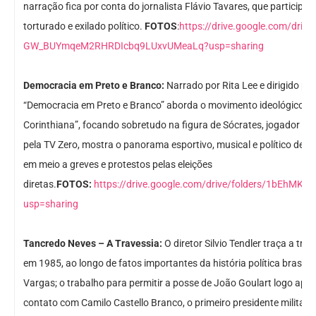
narração fica por conta do jornalista Flávio Tavares, que participou
torturado e exilado político.
FOTOS
:
https://drive.google.com/drive
GW_BUYmqeM2RHRDIcbq9LUxvUMeaLq?usp=sharing
Democracia em Preto e Branco:
Narrado por Rita Lee e dirigido p
“Democracia em Preto e Branco” aborda o movimento ideológico-f
Corinthiana”, focando sobretudo na figura de Sócrates, jogador do
pela TV Zero, mostra o panorama esportivo, musical e político de u
em meio a greves e protestos pelas eleições
diretas.
FOTOS:
https://drive.google.com/drive/folders/1bEh
usp=sharing
Tancredo Neves – A Travessia:
O diretor Silvio Tendler traça a tra
em 1985, ao longo de fatos importantes da história política brasile
Vargas; o trabalho para permitir a posse de João Goulart logo apó
contato com Camilo Castello Branco, o primeiro presidente militar,