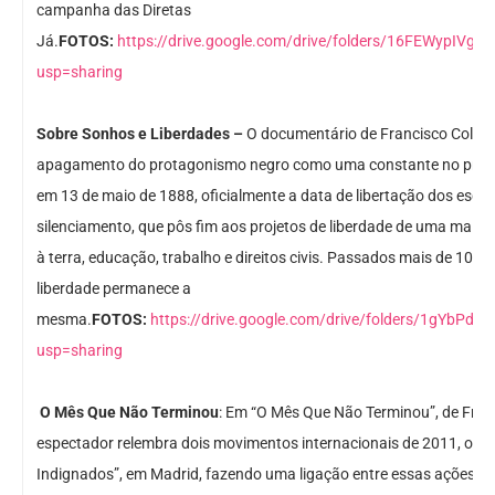
campanha das Diretas
Já.
FOTOS:
https://drive.google.com/drive/folders/16FEWypIVg
usp=sharing
Sobre Sonhos e Liberdades –
O documentário de Francisco Colomb
apagamento do protagonismo negro como uma constante no proc
em 13 de maio de 1888, oficialmente a data de libertação dos escra
silenciamento, que pôs fim aos projetos de liberdade de uma maior
à terra, educação, trabalho e direitos civis. Passados mais de 100 a
liberdade permanece a
mesma.
FOTOS:
https://drive.google.com/drive/folders/1gYbP
usp=sharing
O Mês Que Não Terminou
: Em “O Mês Que Não Terminou”, de Fran
espectador relembra dois movimentos internacionais de 2011, o “Oc
Indignados”, em Madrid, fazendo uma ligação entre essas ações e