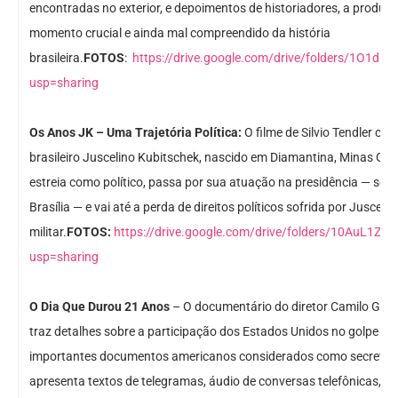
encontradas no exterior, e depoimentos de historiadores, a produç
momento crucial e ainda mal compreendido da história
brasileira.
FOTOS
:
https://drive.google.com/drive/folders/1O1
usp=sharing
Os Anos JK – Uma Trajetória Política:
O filme de Silvio Tendler con
brasileiro Juscelino Kubitschek, nascido em Diamantina, Minas Ger
estreia como político, passa por sua atuação na presidência — sob
Brasília — e vai até a perda de direitos políticos sofrida por Jusceli
militar.
FOTOS:
https://drive.google.com/drive/folders/10AuL1
usp=sharing
O Dia Que Durou 21 Anos
– O documentário do diretor Camilo Galli 
traz detalhes sobre a participação dos Estados Unidos no golpe mil
importantes documentos americanos considerados como secretos 
apresenta textos de telegramas, áudio de conversas telefônicas, d