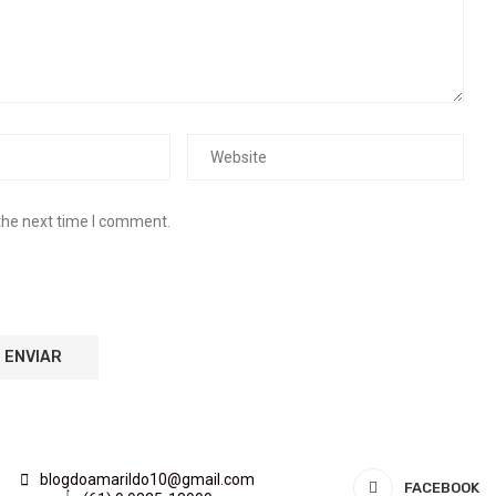
the next time I comment.
blogdoamarildo10@gmail.com
FACEBOOK