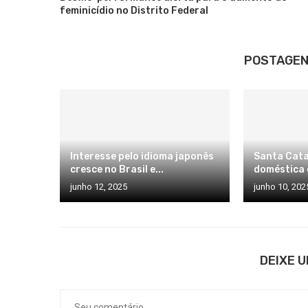
feminicídio no Distrito Federal
POSTAGEN
Interesse pelo idioma japonês
Santa Cata
cresce no Brasil e...
doméstica é
junho 12, 2025
junho 10, 202
DEIXE 