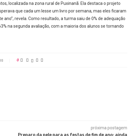
os, localizada na zona rural de Puxinanã. Ela destaca o projeto
u esperava que cada um lesse um livro por semana, mas eles ficaram
ste ano”, revela. Como resultado, a turma saiu de 0% de adequação
63% na segunda avaliação, com a maioria dos alunos se tornando
os
0
próxima postagem
Preparo da pele para as festas de fim de ano: ainda