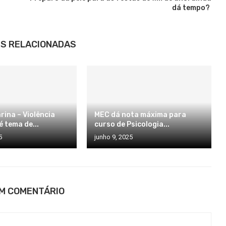
dá tempo?
S RELACIONADAS
rina – Violência
MEC dá nota máxima para
 tema de...
curso de Psicologia...
5
junho 9, 2025
UM COMENTÁRIO