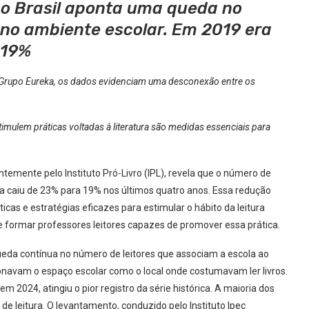
no Brasil aponta uma queda no
s no ambiente escolar. Em 2019 era
 19%
o Grupo Eureka, os dados evidenciam uma desconexão entre os
timulem práticas voltadas à literatura são medidas essenciais para
entemente pelo Instituto Pró-Livro (IPL), revela que o número de
ra caiu de 23% para 19% nos últimos quatro anos. Essa redução
icas e estratégias eficazes para estimular o hábito da leitura
e formar professores leitores capazes de promover essa prática.
ueda contínua no número de leitores que associam a escola ao
onavam o espaço escolar como o local onde costumavam ler livros.
 2024, atingiu o pior registro da série histórica. A maioria dos
l de leitura. O levantamento, conduzido pelo Instituto Ipec