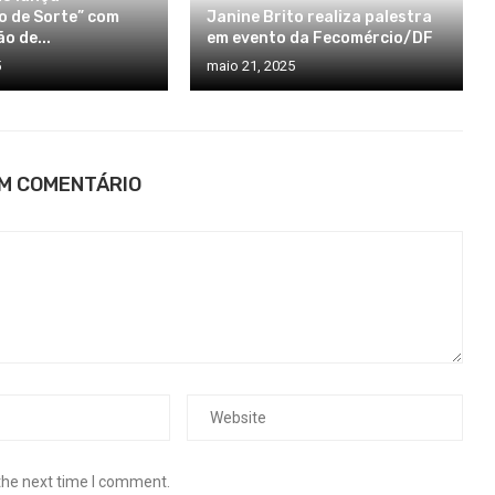
 de Sorte” com
Janine Brito realiza palestra
o de...
em evento da Fecomércio/DF
5
maio 21, 2025
UM COMENTÁRIO
the next time I comment.