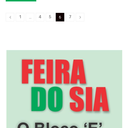
1
4
5
7
…
6