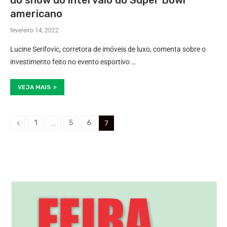
do show do intervalo do Super Bowl
americano
fevereiro 14, 2022
Lucine Serifovic, corretora de imóveis de luxo, comenta sobre o
investimento feito no evento esportivo …
VEJA MAIS
1
5
6
…
7