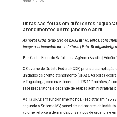
maio 7, 2026
Obras são feitas em diferentes regiões;
atendimentos entre janeiro e abril
As novas UPAs terão área de 2.632 m², 65 leitos, consultóri
imagem, brinquedoteca e refeitório | Foto: Divulgação/Ige
Por
Carlos Eduardo Bafutto, da Agência Brasília | Edição: 
O Governo do Distrito Federal (GDF) prioriza a ampliaçã
unidades de pronto atendimento (UPAs). As obras ocorre
e Taguatinga, com investimento de R$ 117 milhões já co
fase preparatória e depende de etapas administrativas pa
As 13 UPAs em funcionamento no DF registraram 495.984 a
segundo o Sistema MV, painel de indicadores do Instituto 
volume reforça a demanda por serviços de urgência e em