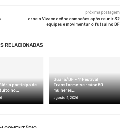
próxima postagem
s
orneio Vivace define campeões após reunir 32
equipes e movimentar o futsal no DF
S RELACIONADAS
Guará/DF – 1º Festival
lória participa de
Transforme-se reúne 50
uito no...
mulheres...
26
agosto 5, 2026