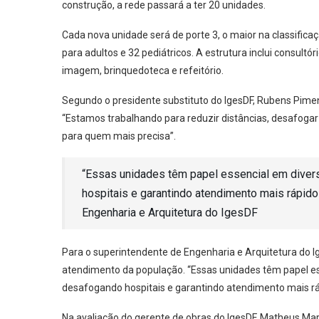
construção, a rede passará a ter 20 unidades.
Cada nova unidade será de porte 3, o maior na classifica
para adultos e 32 pediátricos. A estrutura inclui consultór
imagem, brinquedoteca e refeitório.
Segundo o presidente substituto do IgesDF, Rubens Piment
“Estamos trabalhando para reduzir distâncias, desafogar 
para quem mais precisa”.
“Essas unidades têm papel essencial em diver
hospitais e garantindo atendimento mais rápido 
Engenharia e Arquitetura do IgesDF
Para o superintendente de Engenharia e Arquitetura do Ig
atendimento da população. “Essas unidades têm papel es
desafogando hospitais e garantindo atendimento mais ráp
Na avaliação do gerente de obras do IgesDF, Matheus Mart