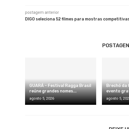
postagem anterior
DIGO seleciona 52 filmes para mostras competitiva
POSTAGEN
GUARÁ – Festival Ragga Brasil
Brechó da G
reúne grandes nomes...
evento grat
agosto 5, 2026
agosto 5, 20