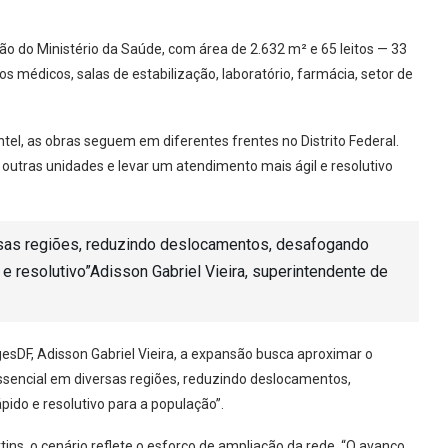
ção do Ministério da Saúde, com área de 2.632 m² e 65 leitos — 33
ios médicos, salas de estabilização, laboratório, farmácia, setor de
el, as obras seguem em diferentes frentes no Distrito Federal.
outras unidades e levar um atendimento mais ágil e resolutivo
sas regiões, reduzindo deslocamentos, desafogando
e resolutivo”Adisson Gabriel Vieira, superintendente de
esDF, Adisson Gabriel Vieira, a expansão busca aproximar o
sencial em diversas regiões, reduzindo deslocamentos,
ido e resolutivo para a população”.
ins, o cenário reflete o esforço de ampliação da rede. “O avanço