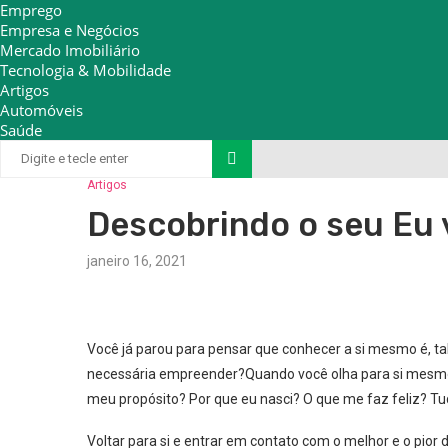
Emprego
Empresa e Negócios
Mercado Imobiliário
Tecnologia & Mobilidade
Artigos
Automóveis
Saúde
Artigos
Descobrindo o seu Eu 
janeiro 16, 2021
Você já parou para pensar que conhecer a si mesmo é, t
necessária empreender?Quando você olha para si mesmo
meu propósito? Por que eu nasci? O que me faz feliz? T
Voltar para si e entrar em contato com o melhor e o pio