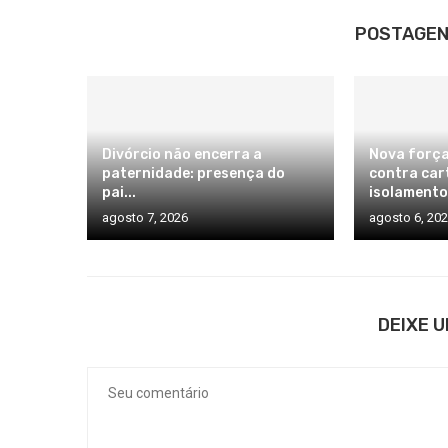
POSTAGEN
Divórcio não encerra a
Nova força
paternidade: presença do
contra car
pai...
isolamento.
agosto 7, 2026
agosto 6, 20
DEIXE 