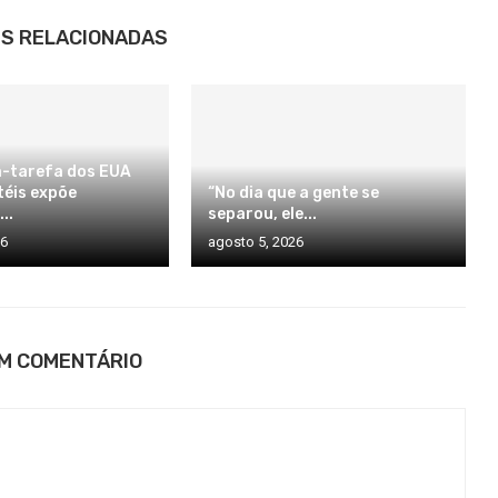
S RELACIONADAS
-tarefa dos EUA
téis expõe
“No dia que a gente se
..
separou, ele...
26
agosto 5, 2026
UM COMENTÁRIO