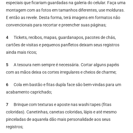
especiais que ficariam guardadas na galeria do celular. Faça uma
montagem com as fotos em tamanhos diferentes, use molduras.
E então as revele. Desta forma, terá imagens em formatos não
convencionais para recortar e preencher suas páginas;
4
Tickets, recibos, mapas, guardanapos, pacotes de chás,
cartões de visitas e pequenos panfletos deixam seus registros
ainda mais ricos;
5
A tesoura nem sempre é necessária. Cortar alguns papéis
com as mãos deixa os cortes irregulares e cheios de charme;
6
Cola em bastão e fitas dupla face são bem-vindas para um
acabamento caprichado;
7
Brinque com texturas e aposte nas washi tapes (fitas
coloridas). Canetinhas, canetas coloridas, lápis e até mesmo
pinceladas de aquarela dão mais personalidade aos seus
registros;