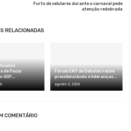
Furto de celulares durante o carnaval pede
atenção redobrada
S RELACIONADAS
icializa
a de Paula
Fórum CNT de Debates reúne
o GDF...
presidenciáveis e lideranças...
26
agosto 3, 2026
UM COMENTÁRIO