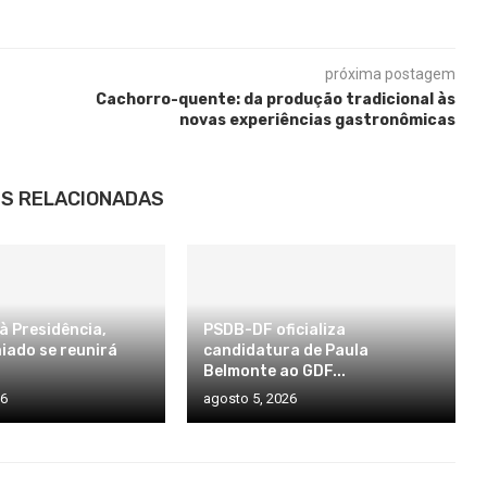
próxima postagem
Cachorro-quente: da produção tradicional às
novas experiências gastronômicas
S RELACIONADAS
à Presidência,
PSDB-DF oficializa
iado se reunirá
candidatura de Paula
Belmonte ao GDF...
26
agosto 5, 2026