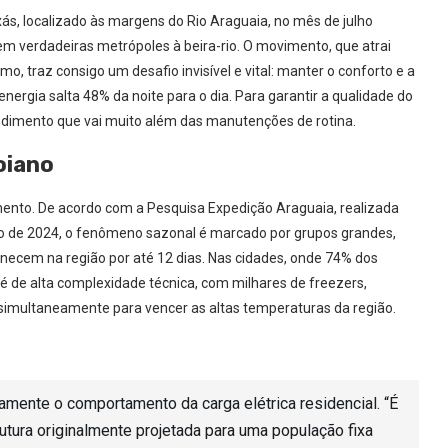
xás, localizado às margens do Rio Araguaia, no mês de julho
m verdadeiras metrópoles à beira-rio. O movimento, que atrai
o, traz consigo um desafio invisível e vital: manter o conforto e a
gia salta 48% da noite para o dia. Para garantir a qualidade do
endimento que vai muito além das manutenções de rotina.
oiano
mento. De acordo com a Pesquisa Expedição Araguaia, realizada
ho de 2024, o fenômeno sazonal é marcado por grupos grandes,
cem na região por até 12 dias. Nas cidades, onde 74% dos
 é de alta complexidade técnica, com milhares de freezers,
simultaneamente para vencer as altas temperaturas da região.
mente o comportamento da carga elétrica residencial. “É
utura originalmente projetada para uma população fixa