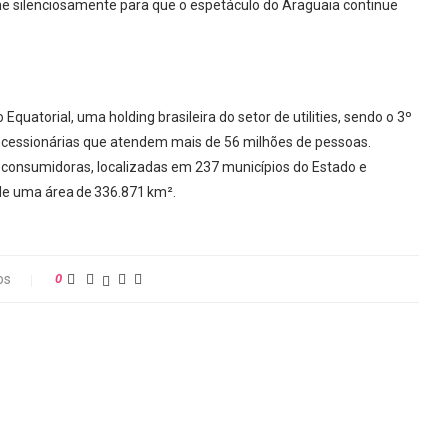
he silenciosamente para que o espetáculo do Araguaia continue
uatorial, uma holding brasileira do setor de utilities, sendo o 3º
oncessionárias que atendem mais de 56 milhões de pessoas.
consumidoras, localizadas em 237 municípios do Estado e
de uma área de 336.871 km².
os
0