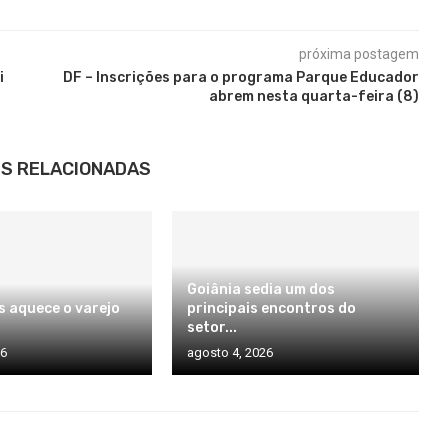
próxima postagem
i
DF – Inscrições para o programa Parque Educador
abrem nesta quarta-feira (8)
S RELACIONADAS
Goiânia sedia um dos
s aquece o varejo
principais encontros do
setor...
26
agosto 4, 2026