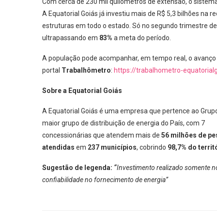
Com cerca de 230 mil quilômetros de extensão, o sistema
A Equatorial Goiás já investiu mais de R$ 5,3 bilhões n
estruturas em todo o estado. Só no segundo trimestre d
ultrapassando em
83%
a meta do período.
A população pode acompanhar, em tempo real, o avanço 
portal
Trabalhômetro
:
https://trabalhometro-equatorial
Sobre a Equatorial Goiás
A Equatorial Goiás é uma empresa que pertence ao Grupo Eq
maior grupo de distribuição de energia do País, com 7
concessionárias que atendem mais de
56 milhões de p
atendidas
em
237 municípios
, cobrindo
98,7% do territ
Sugestão de legenda:
“
Investimento realizado somente no
confiabilidade no fornecimento de energia”