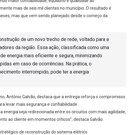
do maior confiabilidade, equilíbrio e qualidade ao
mente mais de seis mil clientes no município. O resultado é
s meses, mas que vem sendo planejado desde o começo da
onstrução de um novo trecho de rede, voltado para a
ntadores da região. Essa ação, classificada como uma
o de energia mais eficiente e segura, minimizando
idas em caso de ocorrências. Na prática, o
rnecimento interrompido, pode ter a energia
rno, Antônio Galvão, destaca que a entrega reforça o compromisso
a levar mais segurança e confiabilidade
 a energia seja redirecionada entre os circuitos com mais agilidade,
to ao cliente em momentos críticos”, destaca Galvão.
tratégico de reconstrução do sistema elétrico