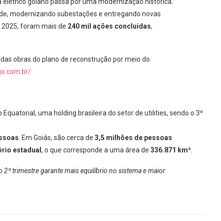
 elétrico goiano passa por uma modernização histórica.
a rede, modernizando subestações e entregando novas
e 2025, foram mais de
240 mil ações concluídas
,
das obras do plano de reconstrução por meio do
go.com.br/
uatorial, uma holding brasileira do setor de utilities, sendo o 3º
essoas
. Em Goiás, são cerca de
3,5 milhões de pessoas
ório estadual
, o que corresponde a uma área de
336.871 km²
.
 2º trimestre garante mais equilíbrio no sistema e maior