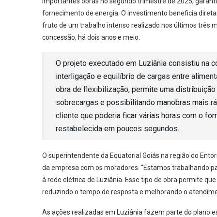
importantes obras no segundo trimestre de 2025, garantin
fornecimento de energia. O investimento beneficia direta
fruto de um trabalho intenso realizado nos últimos trê
concessão, há dois anos e meio.
O projeto executado em Luziânia consistiu na c
interligação e equilíbrio de cargas entre alime
obra de flexibilização, permite uma distribuiçã
sobrecargas e possibilitando manobras mais ráp
cliente que poderia ficar várias horas com o fo
restabelecida em poucos segundos.
O superintendente da Equatorial Goiás na região do Ento
da empresa com os moradores. “Estamos trabalhando par
à rede elétrica de Luziânia. Esse tipo de obra permite que
reduzindo o tempo de resposta e melhorando o atendimen
As ações realizadas em Luziânia fazem parte do plano es