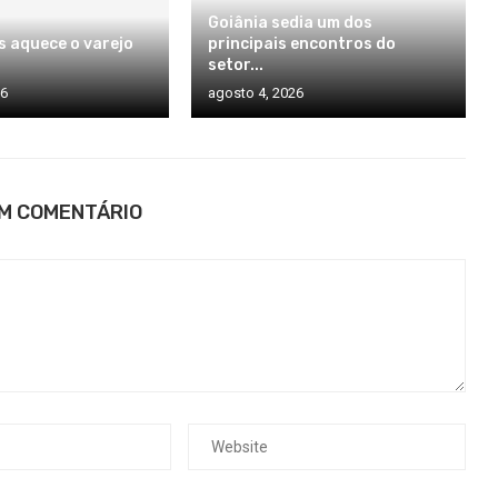
Goiânia sedia um dos
s aquece o varejo
principais encontros do
setor...
26
agosto 4, 2026
UM COMENTÁRIO