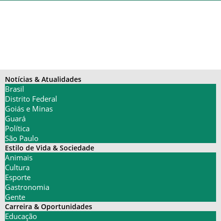
Notícias & Atualidades
Brasil
Distrito Federal
Goiás e Minas
Guará
Política
São Paulo
Estilo de Vida & Sociedade
Animais
Cultura
Esporte
Gastronomia
Gente
Carreira & Oportunidades
Educação