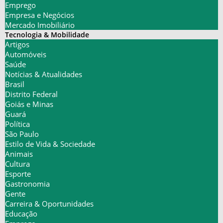
Emprego
Empresa e Negócios
Mercado Imobiliário
Tecnologia & Mobilidade
Artigos
Automóveis
Saúde
Notícias & Atualidades
Brasil
Distrito Federal
Goiás e Minas
Guará
Política
São Paulo
Estilo de Vida & Sociedade
Animais
Cultura
Esporte
Gastronomia
Gente
Carreira & Oportunidades
Educação