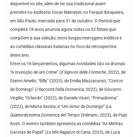
disponível no site, além de ter sua tradicional
avant-
première
no Auditório Oscar Niemeyer, no Parque Ibirapuera,
em São Paulo, marcada para 31 de outubro. O festival que
completa 18 anos anuncia agora todos os 32 filmes que
compõem a sua seleção, entre longas-metragens inéditos e
as comédias clássicas italianas no foco da retrospectiva
deste ano.
Entre os 16 lançamentos, algumas novidades são os dramas
“A Invenção de um Crime” (
Il Signore delle Formiche
, 2022), de
Gianni Amelio; “Billy” (2023), de Emilia Mazzacurati; “Contos
de Domingo” (
I Racconti Della Domenica
, 2022), de Giovanni
Virgilio; “Orlando” (2022), de Daniele Vicari; “Primadonna”
(2022), de Marta Savina; e “Um Amor de Domingo” (
La
Quattordicesima Domenica del Tempo Ordinario
, 2023), de Pupi
Avati. O evento também apresenta as comédias “As Minhas
Garotas de Papel” (
Le Mie Ragazze di Carta
, 2023), de Luca