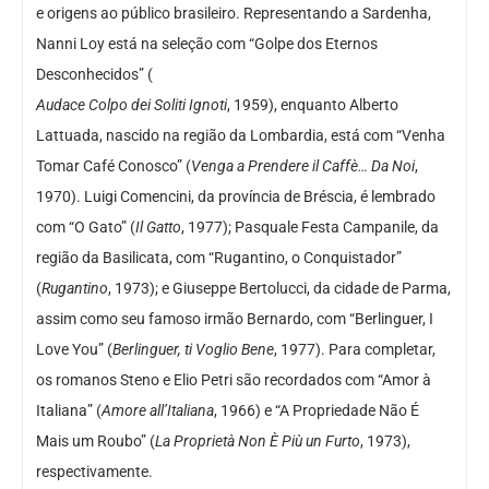
e origens ao público brasileiro. Representando a Sardenha,
Nanni Loy está na seleção com “Golpe dos Eternos
Desconhecidos” (
Audace Colpo dei Soliti Ignoti
, 1959), enquanto Alberto
Lattuada, nascido na região da Lombardia, está com “Venha
Tomar Café Conosco” (
Venga a Prendere il Caffè… Da Noi
,
1970). Luigi Comencini, da província de Bréscia, é lembrado
com “O Gato” (
Il Gatto
, 1977); Pasquale Festa Campanile, da
região da Basilicata, com “Rugantino, o Conquistador”
(
Rugantino
, 1973); e Giuseppe Bertolucci, da cidade de Parma,
assim como seu famoso irmão Bernardo, com “Berlinguer, I
Love You” (
Berlinguer, ti Voglio Bene
, 1977). Para completar,
os romanos Steno e Elio Petri são recordados com “Amor à
Italiana” (
Amore all’Italiana
, 1966) e “A Propriedade Não É
Mais um Roubo” (
La Proprietà Non È Più un Furto
, 1973),
respectivamente.