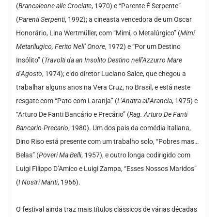
(
Brancaleone alle Crociate
, 1970) e “Parente É Serpente”
(
Parenti Serpenti
, 1992); a cineasta vencedora de um Oscar
Honorário, Lina Wertmüller, com “Mimi, o Metalúrgico” (
Mimí
Metarllugico, Ferito Nell’ Onore
, 1972) e “Por um Destino
Insólito” (
Travolti da an Insolito Destino nell’Azzurro Mare
d’Agosto
, 1974); e do diretor Luciano Salce, que chegou a
trabalhar alguns anos na Vera Cruz, no Brasil, e está neste
resgate com “Pato com Laranja” (
L’Anatra all’Arancia
, 1975) e
“Arturo De Fanti Bancário e Precário” (
Rag. Arturo De Fanti
Bancario-Precario
, 1980). Um dos pais da comédia italiana,
Dino Riso está presente com um trabalho solo, “Pobres mas…
Belas” (
Poveri Ma Belli
, 1957), e outro longa codirigido com
Luigi Filippo D’Amico e Luigi Zampa, “Esses Nossos Maridos”
(
I Nostri Mariti
, 1966).
O festival ainda traz mais títulos clássicos de várias décadas