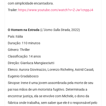
com simplicidade encantadora.
Trailer:
https://www.youtube.com/watch?v=Z-Jw1cnppJ4
O Homem na Estrada
(
L’Uomo Sulla Strada
, 2022)
País: Itália
Duração: 110 minutos
Gênero: Thriller
Classificação: 14 anos
Direção: Gianluca Mangiasciutti
Elenco: Aurora Giovinazzo, Lorenzo Richelmy, Astrid Casali,
Eugenio Gradabosco
Sinopse: Irene é uma jovem assombrada pela morte de seu
pai nas mãos de um motorista fugitivo. Determinada a
encontrar justiça, ela se envolve com Michele, o dono da
fábrica onde trabalha, sem saber que ele é o responsável pelo