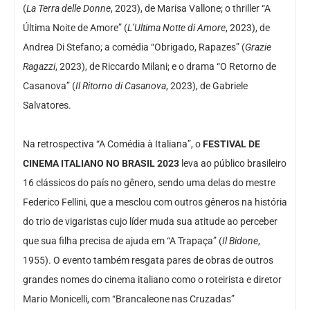
(
La Terra delle Donne
, 2023), de Marisa Vallone; o thriller “A
Última Noite de Amore” (
L’Ultima Notte di Amore
, 2023), de
Andrea Di Stefano; a comédia “Obrigado, Rapazes” (
Grazie
Ragazzi
, 2023), de Riccardo Milani; e o drama “O Retorno de
Casanova” (
Il Ritorno di Casanova
, 2023), de Gabriele
Salvatores.
Na retrospectiva “A Comédia à Italiana”, o
FESTIVAL DE
CINEMA ITALIANO NO BRASIL 2023
leva ao público brasileiro
16 clássicos do país no gênero, sendo uma delas do mestre
Federico Fellini, que a mesclou com outros gêneros na história
do trio de vigaristas cujo líder muda sua atitude ao perceber
que sua filha precisa de ajuda em “A Trapaça” (
Il Bidone
,
1955). O evento também resgata pares de obras de outros
grandes nomes do cinema italiano como o roteirista e diretor
Mario Monicelli, com “Brancaleone nas Cruzadas”