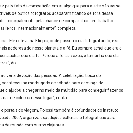
z pelo fato da competição em si, algo que para a arte não sei se
críveis de outros fotógrafos acabaram ficando de fora dessa
de, principalmente pela chance de compartilhar seu trabalho.
asileiros, internacionalmente”, completa.
curso. Ele esteve na Etiópia, onde passou o dia fotografando, e se
mais poderosa do nosso planeta é a fé. Eu sempre achei que era o
sei a achar que é a fé. Porque a fé, às vezes, é tamanha que ela
ros”, diz.
o ver a devoção das pessoas. A celebração, típica do
cano, aconteceu na madrugada de sábado para domingo de
ue o ajudou a chegar no meio da multidão para conseguir fazer os
e cara me colocou nesse lugar”, conta.
e portais de viagem, Polessi também é cofundador do Instituto
Desde 2007, organiza expedições culturais e fotográficas para
ica de mundo com outros viajantes.