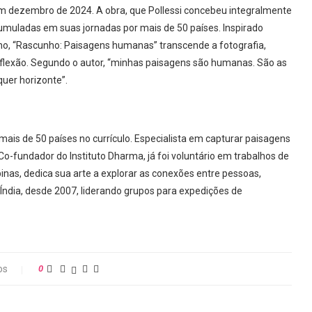
m dezembro de 2024. A obra, que Pollessi concebeu integralmente
cumuladas em suas jornadas por mais de 50 países. Inspirado
ano, “Rascunho: Paisagens humanas” transcende a fotografia,
eflexão. Segundo o autor, “minhas paisagens são humanas. São as
uer horizonte”.
m mais de 50 países no currículo. Especialista em capturar paisagens
Co-fundador do Instituto Dharma, já foi voluntário em trabalhos de
nas, dedica sua arte a explorar as conexões entre pessoas,
 Índia, desde 2007, liderando grupos para expedições de
os
0