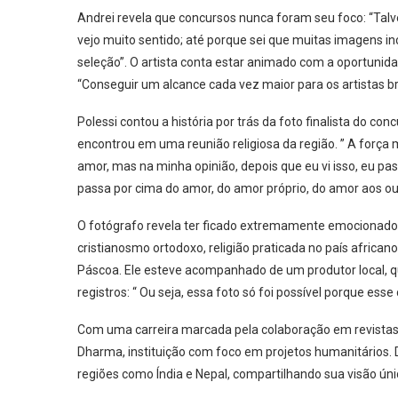
Andrei revela que concursos nunca foram seu foco: “Talve
vejo muito sentido; até porque sei que muitas imagens in
seleção”. O artista conta estar animado com a oportunida
“Conseguir um alcance cada vez maior para os artistas br
Polessi contou a história por trás da foto finalista do con
encontrou em uma reunião religiosa da região. ” A força 
amor, mas na minha opinião, depois que eu vi isso, eu pas
passa por cima do amor, do amor próprio, do amor aos out
O fotógrafo revela ter ficado extremamente emocionado a
cristianosmo ortodoxo, religião praticada no país afri
Páscoa. Ele esteve acompanhado de um produtor local, q
registros: “ Ou seja, essa foto só foi possível porque ess
Com uma carreira marcada pela colaboração em revistas 
Dharma, instituição com foco em projetos humanitários. 
regiões como Índia e Nepal, compartilhando sua visão ún