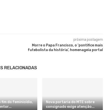
próxima postagem
Morre o Papa Francisco, o ‘pontífice mais
futebolista da história’, homenageia portal
S RELACIONADAS
 fim do feminicídio,
Nova portaria do MTE sobre
ntor...
consignado exige atenção...