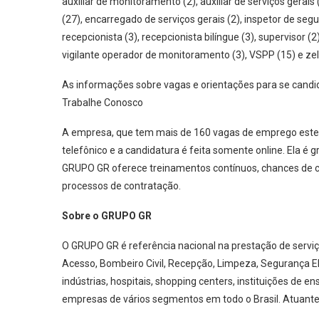
auxiliar de monitoramento (2), auxiliar de serviços gerais
(27), encarregado de serviços gerais (2), inspetor de segur
recepcionista (3), recepcionista bilíngue (3), supervisor (2),
vigilante operador de monitoramento (3), VSPP (15) e zel
As informações sobre vagas e orientações para se candid
Trabalhe Conosco
A empresa, que tem mais de 160 vagas de emprego este m
telefônico e a candidatura é feita somente online. Ela é g
GRUPO GR oferece treinamentos contínuos, chances de cre
processos de contratação.
Sobre o GRUPO GR
O GRUPO GR é referência nacional na prestação de serviç
Acesso, Bombeiro Civil, Recepção, Limpeza, Segurança El
indústrias, hospitais, shopping centers, instituições de ensi
empresas de vários segmentos em todo o Brasil. Atuante 