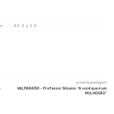
os
0
próxima postagem
á
VALPARAÍSO – Professor Silvano: “A você que é um
MULHERÃO”