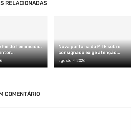
S RELACIONADAS
 fim do feminicídio,
Nova portaria do MTE sobre
ntor...
consignado exige atenção...
26
agosto 4, 2026
UM COMENTÁRIO