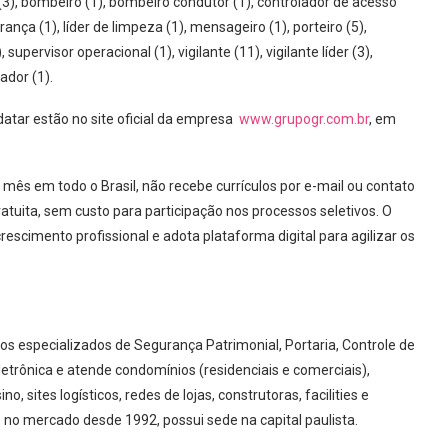
 (3), bombeiro (1), bombeiro condutor (1), controlador de acesso
ança (1), líder de limpeza (1), mensageiro (1), porteiro (5),
 supervisor operacional (1), vigilante (11), vigilante líder (3),
ador (1).
atar estão no site oficial da empresa
www.grupogr.com.br
, em
ês em todo o Brasil, não recebe currículos por e-mail ou contato
ratuita, sem custo para participação nos processos seletivos. O
scimento profissional e adota plataforma digital para agilizar os
os especializados de Segurança Patrimonial, Portaria, Controle de
etrônica e atende condomínios (residenciais e comerciais),
no, sites logísticos, redes de lojas, construtoras, facilities e
no mercado desde 1992, possui sede na capital paulista.