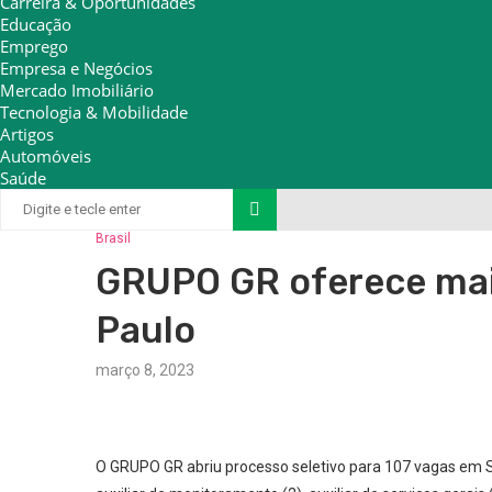
Carreira & Oportunidades
Educação
Emprego
Empresa e Negócios
Mercado Imobiliário
Tecnologia & Mobilidade
Artigos
Automóveis
Saúde
Brasil
GRUPO GR oferece mai
Paulo
março 8, 2023
O GRUPO GR abriu processo seletivo para 107 vagas em S