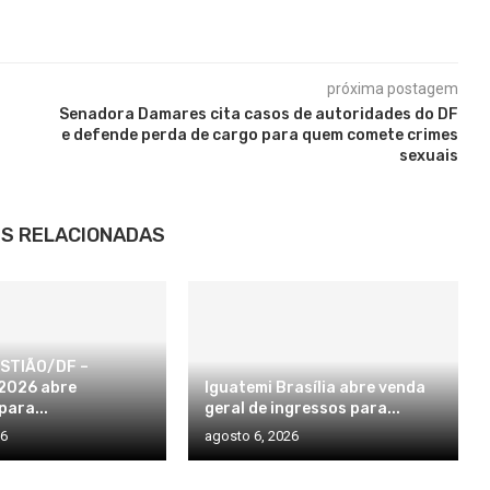
próxima postagem
Senadora Damares cita casos de autoridades do DF
e defende perda de cargo para quem comete crimes
sexuais
S RELACIONADAS
STIÃO/DF –
2026 abre
Iguatemi Brasília abre venda
para...
geral de ingressos para...
26
agosto 6, 2026