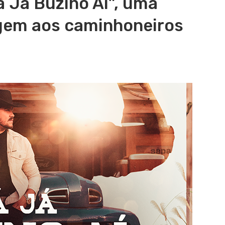
á Já Buzino Aí”, uma
em aos caminhoneiros