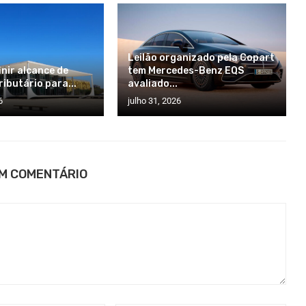
Leilão organizado pela Copart
inir alcance de
tem Mercedes-Benz EQS
ributário para...
avaliado...
6
julho 31, 2026
UM COMENTÁRIO