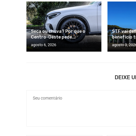
Seca ou chuva? Por que o
STF vai def
Centro-Oeste pede...
benefício t
agosto 6, 2026
agosto 3, 202
DEIXE 