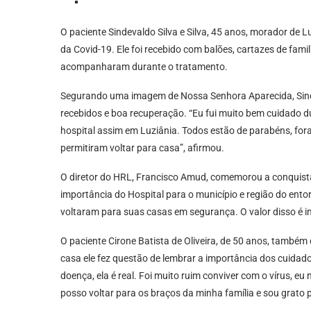
O paciente Sindevaldo Silva e Silva, 45 anos, morador de L
da Covid-19. Ele foi recebido com balões, cartazes de fam
acompanharam durante o tratamento.
Segurando uma imagem de Nossa Senhora Aparecida, Sinde
recebidos e boa recuperação. “Eu fui muito bem cuidado du
hospital assim em Luziânia. Todos estão de parabéns, fo
permitiram voltar para casa”, afirmou.
O diretor do HRL, Francisco Amud, comemorou a conquista
importância do Hospital para o município e região do ent
voltaram para suas casas em segurança. O valor disso é i
O paciente Cirone Batista de Oliveira, de 50 anos, também 
casa ele fez questão de lembrar a importância dos cuida
doença, ela é real. Foi muito ruim conviver com o vírus, e
posso voltar para os braços da minha família e sou grato po