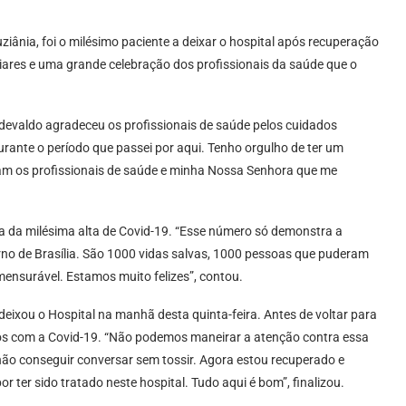
uziânia, foi o milésimo paciente a deixar o hospital após recuperação
iliares e uma grande celebração dos profissionais da saúde que o
valdo agradeceu os profissionais de saúde pelos cuidados
rante o período que passei por aqui. Tenho orgulho de ter um
ram os profissionais de saúde e minha Nossa Senhora que me
 da milésima alta de Covid-19. “Esse número só demonstra a
orno de Brasília. São 1000 vidas salvas, 1000 pessoas que puderam
mensurável. Estamos muito felizes”, contou.
deixou o Hospital na manhã desta quinta-feira. Antes de voltar para
dos com a Covid-19. “Não podemos maneirar a atenção contra essa
u não conseguir conversar sem tossir. Agora estou recuperado e
r ter sido tratado neste hospital. Tudo aqui é bom”, finalizou.