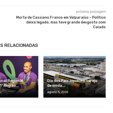
próxima postagem
Morte de Cassiano Franco em Valparaíso – Político
deixa legado, mas teve grande desgosto com
Caiado
S RELACIONADAS
unal Regional
Dia dos Pais aquece o varejo
1ª Região...
de moda...
6
agosto 5, 2026