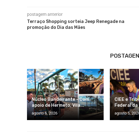
postagem anterior
Terraço Shopping sorteia Jeep Renegade na
promoção do Dia das Mães
POSTAGEN
Núcleo Bandeirante – Com
CIEE e Trib
apoio de Hermeto, Vila...
Federal da 
agosto 6, 2026
agosto 5, 202