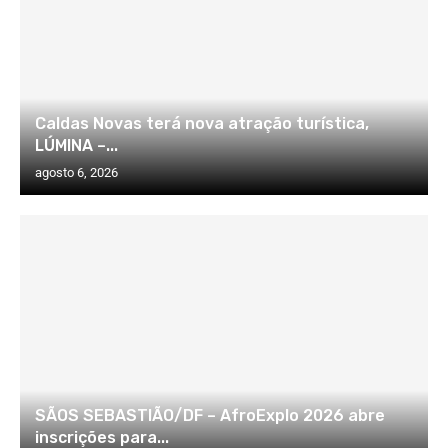
Caldas Novas terá nova atração turística,
LÚMINA –...
agosto 6, 2026
SÃOS SEBASTIÃO/DF – AfroExplo 2026 abre
inscrições para...