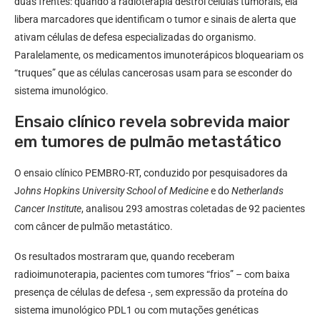
duas frentes: quando a radioterapia destrói células tumorais, ela
libera marcadores que identificam o tumor e sinais de alerta que
ativam células de defesa especializadas do organismo.
Paralelamente, os medicamentos imunoterápicos bloqueariam os
“truques” que as células cancerosas usam para se esconder do
sistema imunológico.
Ensaio clínico revela sobrevida maior
em tumores de pulmão metastático
O ensaio clínico PEMBRO-RT, conduzido por pesquisadores da
J
ohns Hopkins University School of Medicine
e do
Netherlands
Cancer Institute
, analisou 293 amostras coletadas de 92 pacientes
com câncer de pulmão metastático.
Os resultados mostraram que, quando receberam
radioimunoterapia, pacientes com tumores “frios” – com baixa
presença de células de defesa -, sem expressão da proteína do
sistema imunológico PDL1 ou com mutações genéticas