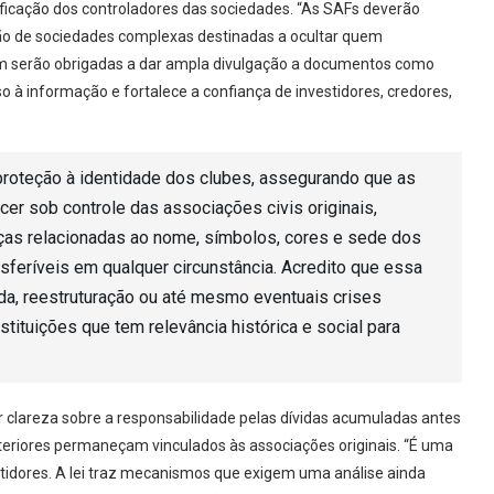
ificação dos controladores das sociedades. “As SAFs deverão
zação de sociedades complexas destinadas a ocultar quem
m serão obrigadas a dar ampla divulgação a documentos como
o à informação e fortalece a confiança de investidores, credores,
 proteção à identidade dos clubes, assegurando que as
r sob controle das associações civis originais,
ças relacionadas ao nome, símbolos, cores e sede dos
sferíveis em qualquer circunstância. Acredito que essa
a, reestruturação ou até mesmo eventuais crises
stituições que tem relevância histórica e social para
 clareza sobre a responsabilidade pelas dívidas acumuladas antes
teriores permaneçam vinculados às associações originais. “É uma
estidores. A lei traz mecanismos que exigem uma análise ainda