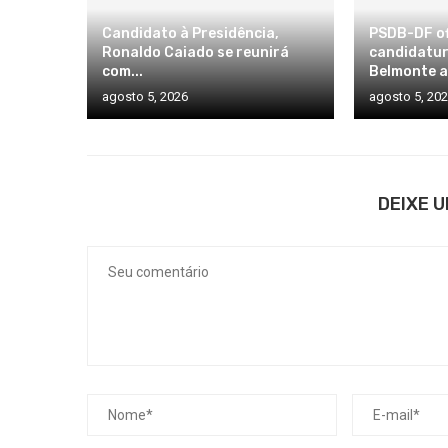
Candidato à Presidência,
PSDB-DF of
Ronaldo Caiado se reunirá
candidatur
com...
Belmonte a
agosto 5, 2026
agosto 5, 20
DEIXE 