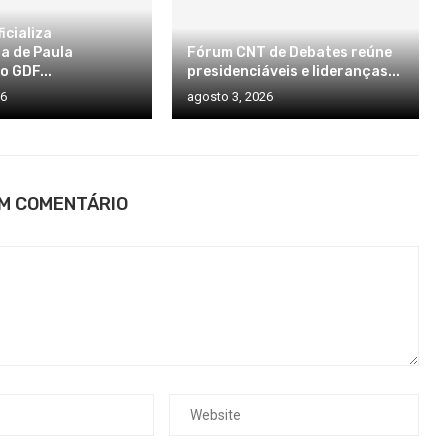
icializa
a de Paula
Fórum CNT de Debates reúne
o GDF...
presidenciáveis e lideranças...
26
agosto 3, 2026
UM COMENTÁRIO