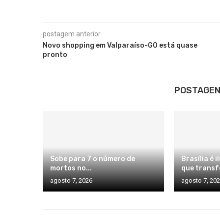
postagem anterior
Novo shopping em Valparaíso-GO está quase
pronto
POSTAGEN
Sobe para 7 o número de
Brasília é 
mortos no...
que transf
agosto 7, 2026
agosto 7, 20