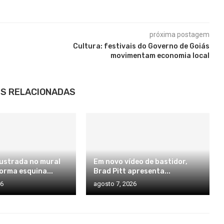
próxima postagem
Cultura: festivais do Governo de Goiás
movimentam economia local
S RELACIONADAS
ilustrada no mural
Em novo vídeo de bastidor,
orma esquina...
Brad Pitt apresenta...
26
agosto 7, 2026