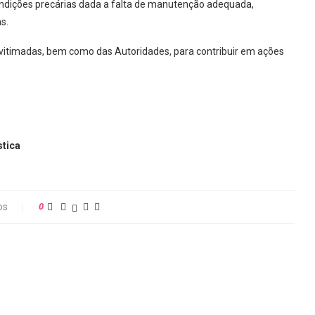
dições precárias dada a falta de manutenção adequada,
s.
itimadas, bem como das Autoridades, para contribuir em ações
stica
os
0