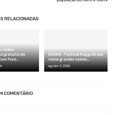
população do Centro-Oeste
S RELACIONADAS
 recebe
o gratuita em
GUARÁ – Festival Ragga Brasil
com foco...
reúne grandes nomes...
26
agosto 5, 2026
UM COMENTÁRIO