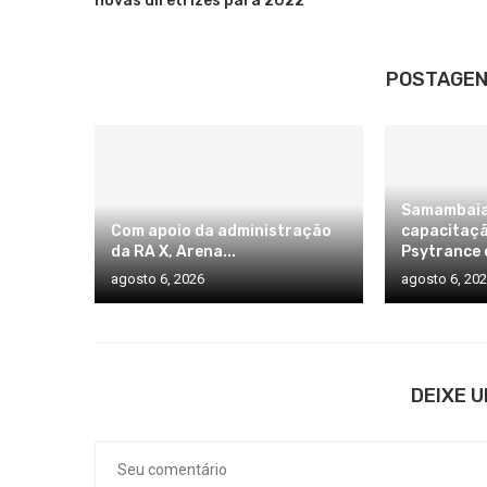
novas diretrizes para 2022
POSTAGEN
Samambaia
Com apoio da administração
capacitaçã
da RA X, Arena...
Psytrance 
agosto 6, 2026
agosto 6, 20
DEIXE 