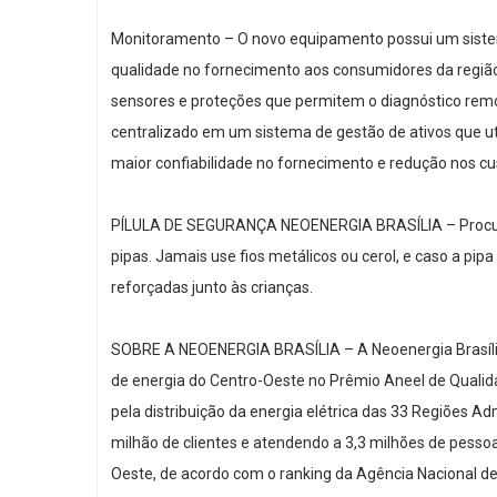
Monitoramento – O novo equipamento possui um sist
qualidade no fornecimento aos consumidores da região
sensores e proteções que permitem o diagnóstico remo
centralizado em um sistema de gestão de ativos que util
maior confiabilidade no fornecimento e redução nos c
PÍLULA DE SEGURANÇA NEOENERGIA BRASÍLIA – Procure l
pipas. Jamais use fios metálicos ou cerol, e caso a pip
reforçadas junto às crianças.
SOBRE A NEOENERGIA BRASÍLIA – A Neoenergia Brasília
de energia do Centro-Oeste no Prêmio Aneel de Quali
pela distribuição da energia elétrica das 33 Regiões A
milhão de clientes e atendendo a 3,3 milhões de pessoas
Oeste, de acordo com o ranking da Agência Nacional de 