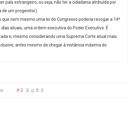
r país estrangeiro, ou seja, não ter a cidadania atribuída por
a de um progenitor).
o que nem mesmo uma lei do Congresso poderia revogar a 14ª
dias atuais, uma ordem executiva do Poder Executivo. É
izada e, mesmo considerando uma Suprema Corte atual mais
nclusive, antes mesmo de chegar à instância máxima do
os
0