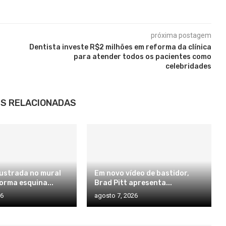
próxima postagem
Dentista investe R$2 milhões em reforma da clínica
para atender todos os pacientes como
celebridades
S RELACIONADAS
ilustrada no mural
Em novo vídeo de bastidor,
orma esquina...
Brad Pitt apresenta...
26
agosto 7, 2026