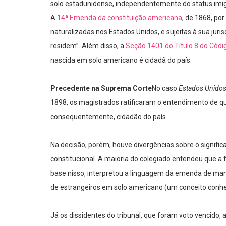
solo estadunidense, independentemente do status imigr
A
14ª Emenda da constituição americana
, de 1868, po
naturalizadas nos Estados Unidos, e sujeitas à sua jur
residem”. Além disso, a
Seção 1401 do Título 8 do Códi
nascida em solo americano é cidadã do país.
Precedente na Suprema Corte
No caso
Estados Unidos
1898, os magistrados ratificaram o entendimento de qu
consequentemente, cidadão do país.
Na decisão, porém, houve divergências sobre o significa
constitucional. A maioria do colegiado entendeu que a 
base nisso, interpretou a linguagem da emenda de man
de estrangeiros em solo americano (um conceito con
Já os dissidentes do tribunal, que foram voto vencido,