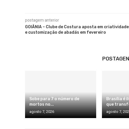
postagem anterior
GOIÂNIA – Clube de Costura aposta em criatividade
e customização de abadás em fevereiro
POSTAGEN
Sobe para 7 o número de
Brasília é 
mortos no...
que transf
agosto 7, 2026
agosto 7, 20