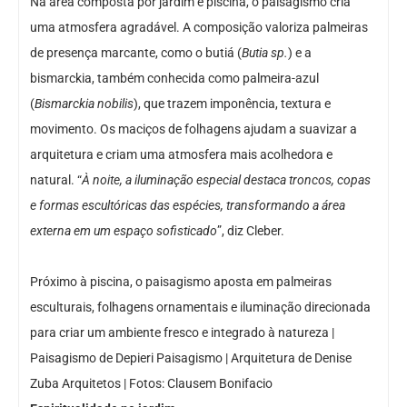
Na área composta por jardim e piscina, o paisagismo cria
uma atmosfera agradável. A composição valoriza palmeiras
de presença marcante, como o butiá (
Butia sp.
) e a
bismarckia, também conhecida como palmeira-azul
(
Bismarckia nobilis
), que trazem imponência, textura e
movimento. Os maciços de folhagens ajudam a suavizar a
arquitetura e criam uma atmosfera mais acolhedora e
natural. “
À noite, a iluminação especial destaca troncos, copas
e formas escultóricas das espécies, transformando a área
externa em um espaço sofisticado
”, diz Cleber.
Próximo à piscina, o paisagismo aposta em palmeiras
esculturais, folhagens ornamentais e iluminação direcionada
para criar um ambiente fresco e integrado à natureza |
Paisagismo de Depieri Paisagismo | Arquitetura de Denise
Zuba Arquitetos | Fotos: Clausem Bonifacio