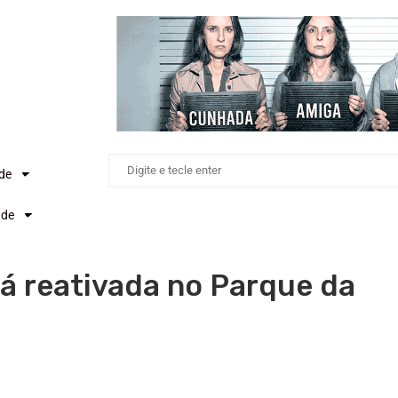
ade
ade
á reativada no Parque da