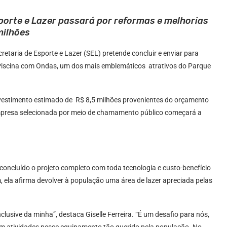
porte e Lazer passará por reformas e melhorias
milhões
retaria de Esporte e Lazer (SEL) pretende concluir e enviar para
a Piscina com Ondas, um dos mais emblemáticos atrativos do Parque
 investimento estimado de R$ 8,5 milhões provenientes do orçamento
 empresa selecionada por meio de chamamento público começará a
concluído o projeto completo com toda tecnologia e custo-benefício
, ela afirma devolver à população uma área de lazer apreciada pelas
clusive da minha”, destaca Giselle Ferreira. “É um desafio para nós,
om atividades nesse equipamento tão querido pela população. No