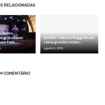
S RELACIONADAS
 recebe
o gratuita em
GUARÁ – Festival Ragga Brasil
com foco...
reúne grandes nomes...
6
agosto 5, 2026
UM COMENTÁRIO