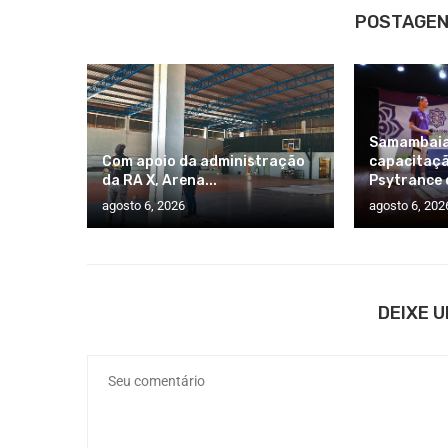
POSTAGEN
Samambaia
Com apoio da administração
capacitaçã
da RA X, Arena...
Psytrance 
agosto 6, 2026
agosto 6, 202
DEIXE 