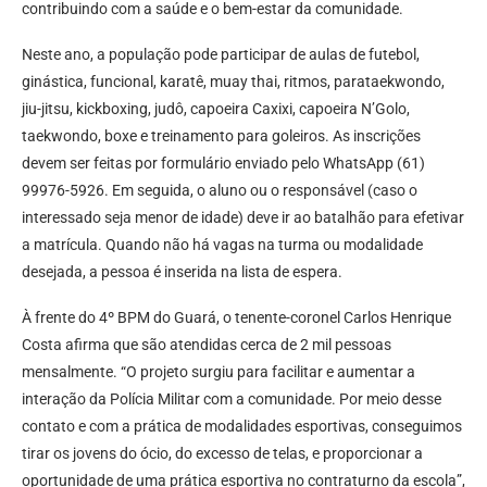
contribuindo com a saúde e o bem-estar da comunidade.
Neste ano, a população pode participar de aulas de futebol,
ginástica, funcional, karatê, muay thai, ritmos, parataekwondo,
jiu-jitsu, kickboxing, judô, capoeira Caxixi, capoeira N’Golo,
taekwondo, boxe e treinamento para goleiros. As inscrições
devem ser feitas por formulário enviado pelo WhatsApp (61)
99976-5926. Em seguida, o aluno ou o responsável (caso o
interessado seja menor de idade) deve ir ao batalhão para efetivar
a matrícula. Quando não há vagas na turma ou modalidade
desejada, a pessoa é inserida na lista de espera.
À frente do 4º BPM do Guará, o tenente-coronel Carlos Henrique
Costa afirma que são atendidas cerca de 2 mil pessoas
mensalmente. “O projeto surgiu para facilitar e aumentar a
interação da Polícia Militar com a comunidade. Por meio desse
contato e com a prática de modalidades esportivas, conseguimos
tirar os jovens do ócio, do excesso de telas, e proporcionar a
oportunidade de uma prática esportiva no contraturno da escola”,