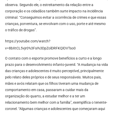
observa. Segundo ele, o estreitamento da relação entre a
corporação e os cidadãos também surte impacto na incidência
criminal. “Conseguimos evitar a ocorrência de crimes e que essas
crianças, porventura, se envolvam com o uso, porte e até mesmo
o tráfico de drogas”.
https://youtube.com/watch?
v=8bXtCL5vjr0%3Fsi%3DpZolDRFKQlOVTso0
O contato com o esporte promove benefícios a curto e a longo
prazo para o desenvolvimento infanto-juvenil. “A mudança na vida
das crianças e adolescentes é muito perceptível, principalmente
pelo relato deles próprios e de seus responsáveis. Muitos pais,
mães e avós relatam que os filhos tiveram uma mudança de
comportamento em casa, passaram a cuidar mais da
organização do quarto, a estudar melhor e a ter um
relacionamento bem melhor com a família”, exemplifica o tenente-
coronel. “Algumas crianças e adolescentes que começaram aqui