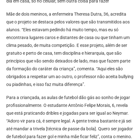
dia em casa, só no celular, sem outra coisa para fazer”
Mãe de dois meninos, a enfermeira Theresa Dutra, 36, acredita
que o projeto se destaca pelos valores que são transmitidos aos
alunos. “Eles estavam pedindo há muito tempo, mas eu só
encontrava lugares caros e distantes de casa ou que tinham um
clima pesado, de muita competição. E esse projeto, além de ser
gratuito e perto de casa, tem disciplina e hierarquia, que são
princípios que vão sendo deixados de lado, mas que fazem parte
da formação do caráter da criança”, comenta. “Aqui eles são
obrigados a respeitar um ao outro, o professor não aceita bullying
ou piadinhas, e isso faz muita diferença”.
Para a criançada, as aulas de futebol dão gás ao sonho de jogar
profissionalmente. O estudante Antônio Felipe Morais, 6, revela
que está praticando dribles e jogadas para ser igual ao Neymar.
“Adoro vir para cá, é sempre legal. A gente treina bastante e já sei
até mandar a trivela [técnica de passe da bola]. Quero ser jogador
de futebol para fazer gol e minha mãe ficar feliz”, conta o menino.