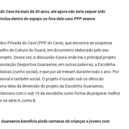
o Cave há mais de 30 anos, até agora não teria sequer sido
inclua dentro do espaço ou fora dele caso PPP avance
úblico Privada do Cave (PPP do Cave), que encontra-se suspensa
nselho de Cultura do Guará, em documento elaborado pelo seu
rojeto. Dessa vez, a discussão é para onde iria o principal projeto
ssociação Desportiva Guaraense, em outras palavras, a Escolinha
istas (cunho social), e que por ali treinam durante todo o ano. Por
ssional e também social. O projeto é tocado sob os olhos do
 uma ideia da dimensão do projeto da Escolinha Guaraense,
mistosos com o sub 19 da escolinha como forma de preparar melhor
o na série A, como B.
 Guaraense beneficia ainda centenas de crianças e jovens com