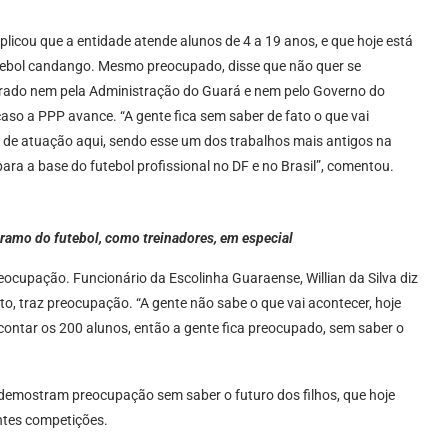
plicou que a entidade atende alunos de 4 a 19 anos, e que hoje está
utebol candango. Mesmo preocupado, disse que não quer se
urado nem pela Administração do Guará e nem pelo Governo do
 caso a PPP avance. “A gente fica sem saber de fato o que vai
 de atuação aqui, sendo esse um dos trabalhos mais antigos na
para a base do futebol profissional no DF e no Brasil”, comentou.
 ramo do futebol, como treinadores, em especial
reocupação. Funcionário da Escolinha Guaraense, Willian da Silva diz
to, traz preocupação. “A gente não sabe o que vai acontecer, hoje
ontar os 200 alunos, então a gente fica preocupado, sem saber o
 demostram preocupação sem saber o futuro dos filhos, que hoje
ntes competições.