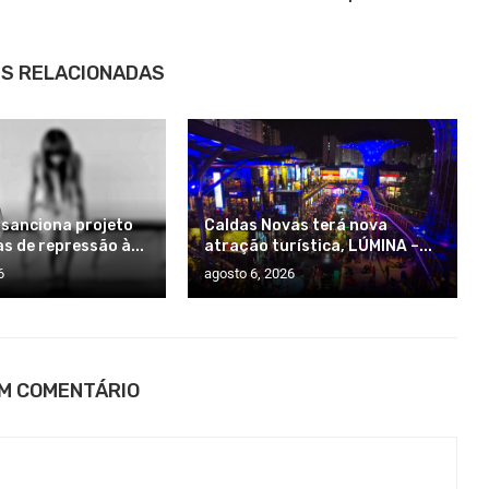
S RELACIONADAS
 sanciona projeto
Caldas Novas terá nova
s de repressão à...
atração turística, LÚMINA –...
6
agosto 6, 2026
UM COMENTÁRIO