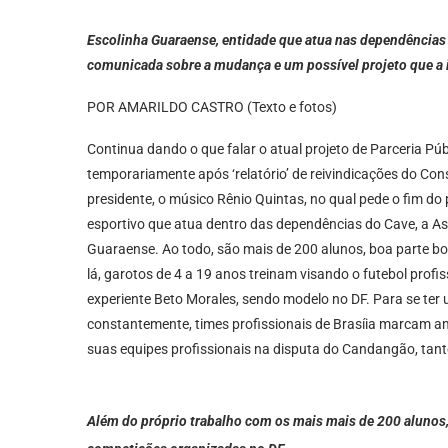
Escolinha Guaraense, entidade que atua nas dependências d
comunicada sobre a mudança e um possível projeto que a 
POR AMARILDO CASTRO (Texto e fotos)
Continua dando o que falar o atual projeto de Parceria P
temporariamente após ‘relatório’ de reivindicações do Co
presidente, o músico Rênio Quintas, no qual pede o fim do p
esportivo que atua dentro das dependências do Cave, a A
Guaraense. Ao todo, são mais de 200 alunos, boa parte bols
lá, garotos de 4 a 19 anos treinam visando o futebol profi
experiente Beto Morales, sendo modelo no DF. Para se ter
constantemente, times profissionais de Brasíia marcam a
suas equipes profissionais na disputa do Candangão, tant
Além do próprio trabalho com os mais mais de 200 alunos,