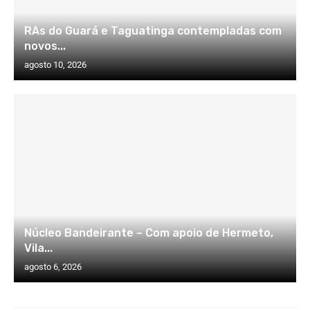
RAs do Guará e Taguatinga contempladas com
novos...
agosto 10, 2026
Núcleo Bandeirante – Com apoio de Hermeto,
Vila...
agosto 6, 2026