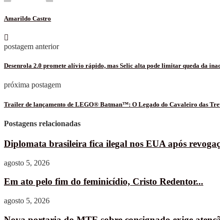
Amarildo Castro
postagem anterior
Desenrola 2.0 promete alívio rápido, mas Selic alta pode limitar queda da in
próxima postagem
Trailer de lançamento de LEGO® Batman™: O Legado do Cavaleiro das Treva
Postagens relacionadas
Diplomata brasileira fica ilegal nos EUA após revogaç
agosto 5, 2026
Em ato pelo fim do feminicídio, Cristo Redentor...
agosto 5, 2026
Nova portaria do MTE sobre consignado exige atençã