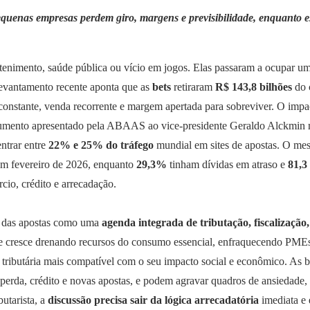
uenas empresas perdem giro, margens e previsibilidade, enquanto es
tenimento, saúde pública ou vício em jogos. Elas passaram a ocupar u
evantamento recente aponta que as
bets
retiraram
R$ 143,8 bilhões
do 
 constante, venda recorrente e margem apertada para sobreviver. O i
ocumento apresentado pela ABAAS ao vice-presidente Geraldo Alckmin 
ntrar entre
22% e 25% do tráfego
mundial em sites de apostas. O me
m fevereiro de 2026, enquanto
29,3%
tinham dívidas em atraso e
81,3
cio, crédito e arrecadação.
ão das apostas como uma
agenda integrada de tributação, fiscalização
ade cresce drenando recursos do consumo essencial, enfraquecendo PMEs
ga tributária mais compatível com o seu impacto social e econômico. As
perda, crédito e novas apostas, e podem agravar quadros de ansiedade, 
butarista, a
discussão precisa sair da lógica arrecadatória
imediata e 