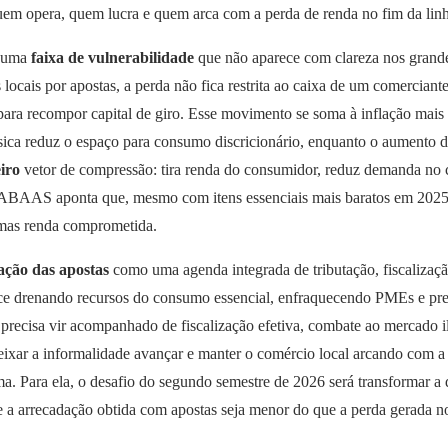
em opera, quem lucra e quem arca com a perda de renda no fim da linh
m uma
faixa de vulnerabilidade
que não aparece com clareza nos grande
locais por apostas, a perda não fica restrita ao caixa de um comerciant
ra recompor capital de giro. Esse movimento se soma à inflação mais 
sica reduz o espaço para consumo discricionário, enquanto o aumento do 
iro
vetor de compressão: tira renda do consumidor, reduz demanda no c
a ABAAS aponta que, mesmo com itens essenciais mais baratos em 2025, 
, mas renda comprometida.
lação das apostas
como uma agenda integrada de tributação, fiscalizaçã
esce drenando recursos do consumo essencial, enfraquecendo PMEs e pres
recisa vir acompanhado de fiscalização efetiva, combate ao mercado il
, deixar a informalidade avançar e manter o comércio local arcando com 
ma. Para ela, o desafio do segundo semestre de 2026 será transformar a
que a arrecadação obtida com apostas seja menor do que a perda gerada 