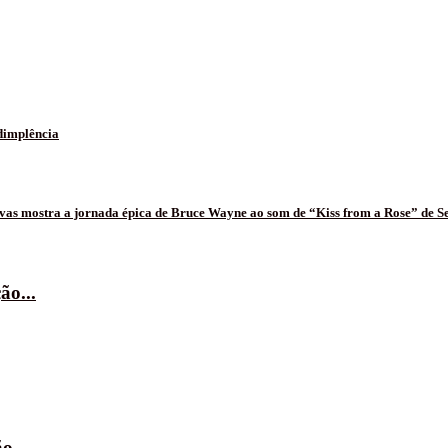
adimplência
s mostra a jornada épica de Bruce Wayne ao som de “Kiss from a Rose” de S
ão...
o...