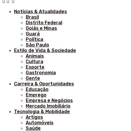
Notícias & Atualidades
Brasil
Distrito Federal
Goiás e Minas
Guará
Política
São Paulo
Estilo de Vida & Sociedade
Animais
Cultura
Esporte
Gastronomia
Gente
Carreira & Oportunidades
Educação
Emprego
Empresa e Negócios
Mercado Imobiliário
Tecnologia & Mobilidade
Artigos
Automóveis
Saúde