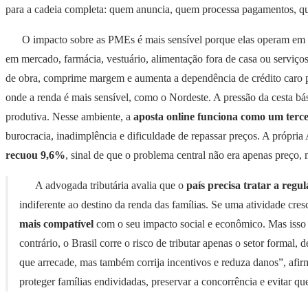
para a cadeia completa: quem anuncia, quem processa pagamentos, qu
O impacto sobre as PMEs é mais sensível porque elas operam e
em mercado, farmácia, vestuário, alimentação fora de casa ou serviços 
de obra, comprime margem e aumenta a dependência de crédito caro pa
onde a renda é mais sensível, como o Nordeste. A pressão da cesta bá
produtiva. Nesse ambiente, a
aposta online funciona como um terce
burocracia, inadimplência e dificuldade de repassar preços. A própri
recuou 9,6%
, sinal de que o problema central não era apenas preço
A advogada tributária avalia que o
país precisa tratar a regu
indiferente ao destino da renda das famílias. Se uma atividade cr
mais compatível
com o seu impacto social e econômico. Mas isso p
contrário, o Brasil corre o risco de tributar apenas o setor formal
que arrecade, mas também corrija incentivos e reduza danos”, afir
proteger famílias endividadas, preservar a concorrência e evitar 