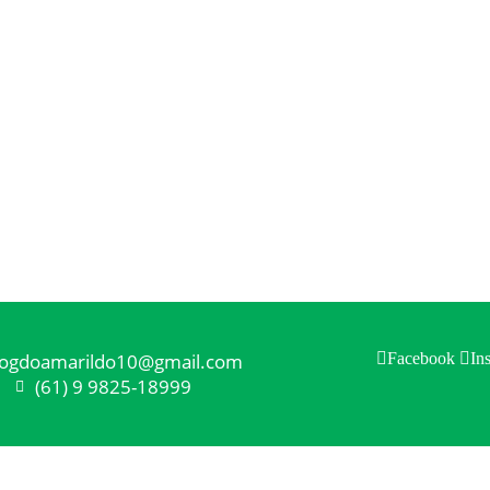
logdoamarildo10@gmail.com
Facebook
In
(61) 9 9825-18999