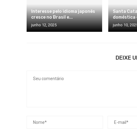
Interesse pelo idioma japonês
Santa Cata
cresce no Brasil e...
doméstica é
junho 12, 2025
junho 10, 202
DEIXE 