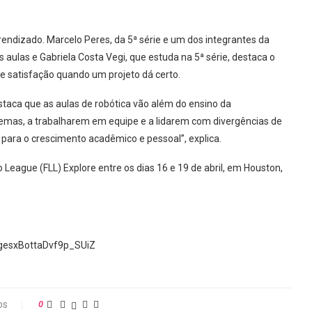
endizado. Marcelo Peres, da 5ª série e um dos integrantes da
s aulas e Gabriela Costa Vegi, que estuda na 5ª série, destaca o
e satisfação quando um projeto dá certo.
staca que as aulas de robótica vão além do ensino da
lemas, a trabalharem em equipe e a lidarem com divergências de
 para o crescimento acadêmico e pessoal”, explica.
o League (FLL) Explore entre os dias 16 e 19 de abril, em Houston,
kgesxBottaDvf9p_SUiZ
os
0