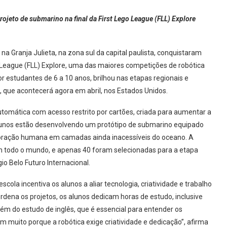
rojeto de submarino na final da First Lego League (FLL) Explore
 na Granja Julieta, na zona sul da capital paulista, conquistaram
go League (FLL) Explore, uma das maiores competições de robótica
estudantes de 6 a 10 anos, brilhou nas etapas regionais e
, que acontecerá agora em abril, nos Estados Unidos.
automática com acesso restrito por cartões, criada para aumentar a
alunos estão desenvolvendo um protótipo de submarino equipado
loração humana em camadas ainda inacessíveis do oceano. A
em todo o mundo, e apenas 40 foram selecionadas para a etapa
gio Belo Futuro Internacional.
cola incentiva os alunos a aliar tecnologia, criatividade e trabalho
dena os projetos, os alunos dedicam horas de estudo, inclusive
ém do estudo de inglês, que é essencial para entender os
m muito porque a robótica exige criatividade e dedicação”, afirma