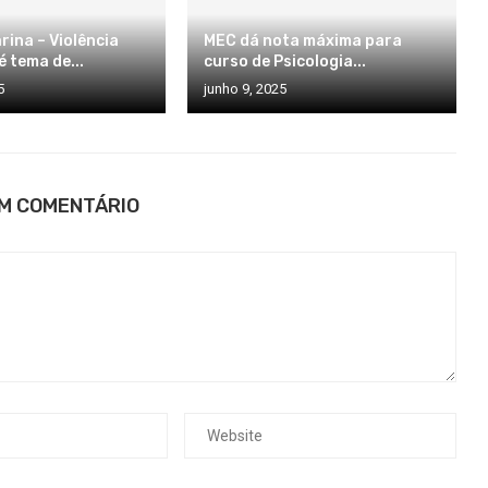
rina – Violência
MEC dá nota máxima para
 tema de...
curso de Psicologia...
5
junho 9, 2025
UM COMENTÁRIO