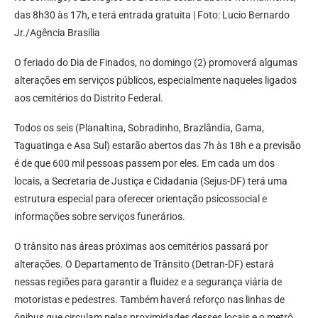
das 8h30 às 17h, e terá entrada gratuita | Foto: Lucio Bernardo
Jr./Agência Brasília
O feriado do Dia de Finados, no domingo (2) promoverá algumas
alterações em serviços públicos, especialmente naqueles ligados
aos cemitérios do Distrito Federal.
Todos os seis (Planaltina, Sobradinho, Brazlândia, Gama,
Taguatinga e Asa Sul) estarão abertos das 7h às 18h e a previsão
é de que 600 mil pessoas passem por eles. Em cada um dos
locais, a Secretaria de Justiça e Cidadania (Sejus-DF) terá uma
estrutura especial para oferecer orientação psicossocial e
informações sobre serviços funerários.
O trânsito nas áreas próximas aos cemitérios passará por
alterações. O Departamento de Trânsito (Detran-DF) estará
nessas regiões para garantir a fluidez e a segurança viária de
motoristas e pedestres. Também haverá reforço nas linhas de
ônibus que circulam pelas proximidades desses locais e o metrô