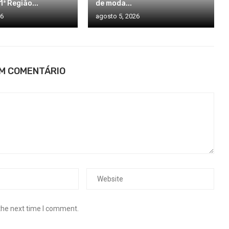
1ª Região...
de moda...
26
agosto 5, 2026
UM COMENTÁRIO
the next time I comment.