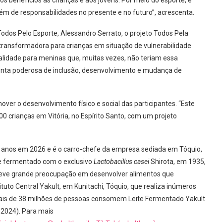
os benefícios às crianças e aos jovens. Por meio do esporte, é
além de responsabilidades no presente e no futuro”, acrescenta.
odos Pelo Esporte, Alessandro Serrato, o projeto Todos Pela
ransformadora para crianças em situação de vulnerabilidade
qualidade para meninas que, muitas vezes, não teriam essa
nta poderosa de inclusão, desenvolvimento e mudança de
mover o desenvolvimento físico e social das participantes. “Este
00 crianças em Vitória, no Espírito Santo, com um projeto
 anos em 2026 e é o carro-chefe da empresa sediada em Tóquio,
te fermentado com o exclusivo
Lactobacillus casei
Shirota, em 1935,
teve grande preocupação em desenvolver alimentos que
tuto Central Yakult, em Kunitachi, Tóquio, que realiza inúmeros
ais de 38 milhões de pessoas consomem Leite Fermentado Yakult
 2024). Para mais