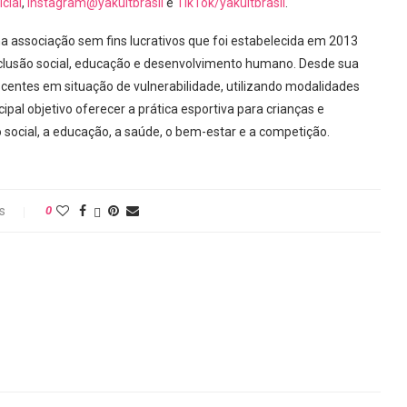
cial
,
Instagram@yakultbrasil
e
TikTok/yakultbrasil
.
ma associação sem fins lucrativos que foi estabelecida em 2013
lusão social, educação e desenvolvimento humano. Desde sua
scentes em situação de vulnerabilidade, utilizando modalidades
al objetivo oferecer a prática esportiva para crianças e
 social, a educação, a saúde, o bem-estar e a competição.
s
0