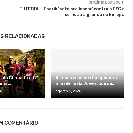
próxima postagem
FUTEBOL – Endrik ‘bota pra lascar’ contra o PSG e
se mostra grande na Europa
S RELACIONADAS
a da Chapada e 12ª
Aracaju recebe o Campeonato
ona...
Brasileiro da Juventude de...
26
agosto 6, 2026
UM COMENTÁRIO