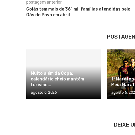
postagem anterior
Goiás tem mais de 361 mil famílias atendidas pelo
Gás do Povo em abril
POSTAGEN
Muito além da Copa:
calendário cheio mantém
1ª Maraton
turismo...
Meia Marat
agosto 6, 2026
agosto 6, 20
DEIXE 