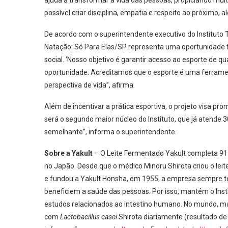
ajuda a transformar a vida das pessoas, propiciando muit
possível criar disciplina, empatia e respeito ao próximo, 
De acordo com o superintendente executivo do Instituto T
Natação: Só Para Elas/SP representa uma oportunidade t
social. ‘Nosso objetivo é garantir acesso ao esporte de 
oportunidade. Acreditamos que o esporte é uma ferrame
perspectiva de vida”, afirma.
Além de incentivar a prática esportiva, o projeto visa pro
será o segundo maior núcleo do Instituto, que já atende 3
semelhante”, informa o superintendente.
Sobre a Yakult
– O Leite Fermentado Yakult completa 91
no Japão. Desde que o médico Minoru Shirota criou o lei
e fundou a Yakult Honsha, em 1955, a empresa sempre 
beneficiem a saúde das pessoas. Por isso, mantém o Insti
estudos relacionados ao intestino humano. No mundo, m
com
Lactobacillus casei
Shirota diariamente (resultado de