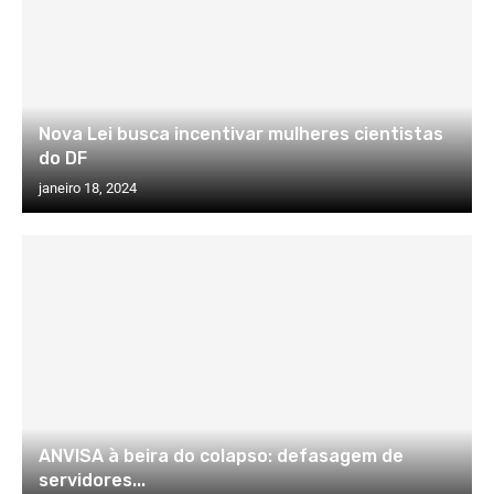
Nova Lei busca incentivar mulheres cientistas
do DF
janeiro 18, 2024
ANVISA à beira do colapso: defasagem de
servidores...