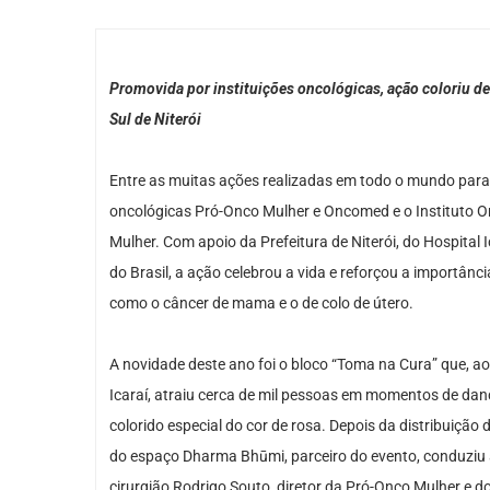
Promovida por instituições oncológicas, ação coloriu de 
Sul de Niterói
Entre as muitas ações realizadas em todo o mundo para m
oncológicas Pró-Onco Mulher e Oncomed e o Instituto
Mulher. Com apoio da Prefeitura de Niterói, do Hospital
do Brasil, a ação celebrou a vida e reforçou a importâ
como o câncer de mama e o de colo de útero.
A novidade deste ano foi o bloco “Toma na Cura” que, a
Icaraí, atraiu cerca de mil pessoas em momentos de danç
colorido especial do cor de rosa. Depois da distribuição
do espaço Dharma Bhūmi, parceiro do evento, conduziu 
cirurgião Rodrigo Souto, diretor da Pró-Onco Mulher e d