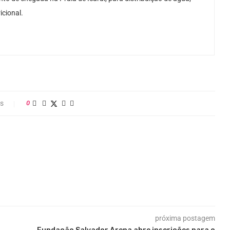
icional.
os
0
próxima postagem