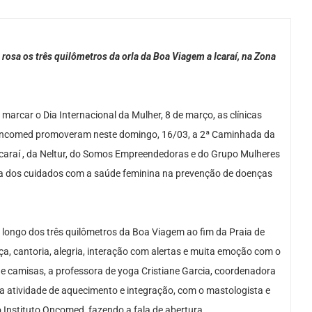
rosa os três quilômetros da orla da Boa Viagem a Icaraí, na Zona
arcar o Dia Internacional da Mulher, 8 de março, as clínicas
 Oncomed promoveram neste domingo, 16/03, a 2ª Caminhada da
 Icaraí , da Neltur, do Somos Empreendedoras e do Grupo Mulheres
ncia dos cuidados com a saúde feminina na prevenção de doenças
o longo dos três quilômetros da Boa Viagem ao fim da Praia de
a, cantoria, alegria, interação com alertas e muita emoção com o
 de camisas, a professora de yoga Cristiane Garcia, coordenadora
a atividade de aquecimento e integração, com o mastologista e
o Instituto Oncomed, fazendo a fala de abertura.