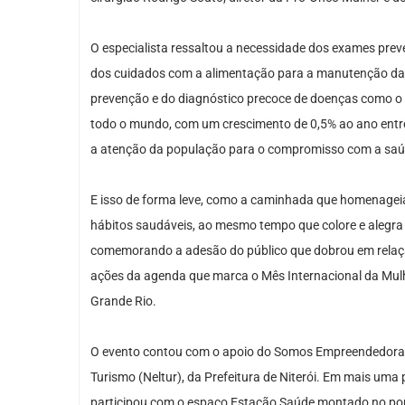
O especialista ressaltou a necessidade dos exames preve
dos cuidados com a alimentação para a manutenção da s
prevenção e do diagnóstico precoce de doenças como o
todo o mundo, com um crescimento de 0,5% ao ano ent
a atenção da população para o compromisso com a saúd
E isso de forma leve, como a caminhada que homenageia a
hábitos saudáveis, ao mesmo tempo que colore e alegra 
comemorando a adesão do público que dobrou em relaç
ações da agenda que marca o Mês Internacional da Mulher
Grande Rio.
O evento contou com o apoio do Somos Empreendedoras, 
Turismo (Neltur), da Prefeitura de Niterói. Em mais uma
participou com o espaço Estação Saúde montado no ponto