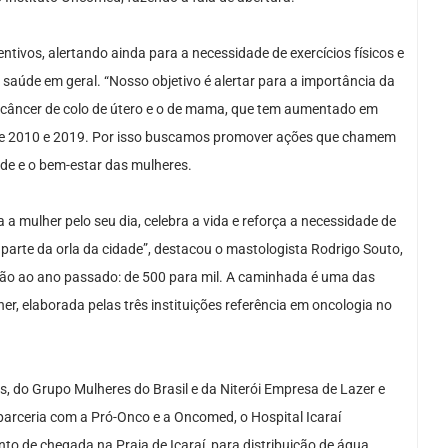
ntivos, alertando ainda para a necessidade de exercícios físicos e
aúde em geral. “Nosso objetivo é alertar para a importância da
 câncer de colo de útero e o de mama, que tem aumentado em
re 2010 e 2019. Por isso buscamos promover ações que chamem
e e o bem-estar das mulheres.
 mulher pelo seu dia, celebra a vida e reforça a necessidade de
parte da orla da cidade”, destacou o mastologista Rodrigo Souto,
ão ao ano passado: de 500 para mil. A caminhada é uma das
, elaborada pelas três instituições referência em oncologia no
do Grupo Mulheres do Brasil e da Niterói Empresa de Lazer e
 parceria com a Pró-Onco e a Oncomed, o Hospital Icaraí
 de chegada na Praia de Icaraí, para distribuição de água,