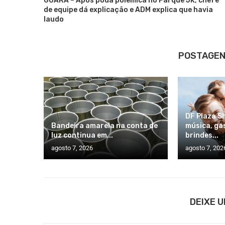
GUARÁ – Após poda polêmica no Parque JK, chefe
de equipe dá explicação e ADM explica que havia
laudo
POSTAGEN
DF Plaza S
Bandeira amarela na conta de
música, ga
luz continua em...
brindes...
agosto 7, 2026
agosto 7, 202
DEIXE 