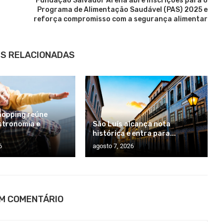
Fundação Salvador Arena abre inscrições para o
Programa de Alimentação Saudável (PAS) 2025 e
reforça compromisso com a segurança alimentar
S RELACIONADAS
hopping reúne
stronomia e
São Luís alcança nota
histórica e entra para...
6
agosto 7, 2026
UM COMENTÁRIO