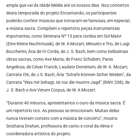
ampla que vai da Idade Média até os nossos dias. Nos concertos
desta temporada do projeto Encantando, os participantes
poderão conferir músicas que tornaram-se famosas, em especial,
a música sacra. Compõem o repertório peças instrumentais
importantes, como Serenata Nº 13 para cordas em Sol Maior
(Eine Kleine Nachtmusik), de W. A Mozart; Minueto e Trio, de Luigi
Boccherini; Ária de IV Corda, de J. S. Bach, bem como belíssimas
obras sacras, como Ave Maria, de Franz Schubert; Panis
Angelicus, de César Franck; Laudate Dominium, de W. A. Mozart;
Cantata I56, de J.S. Bach; Ária “Schafe Können Sicher Weiden”, da
Cantata “Was mir behagt, ist nur die muntre Jagd” (BWV 208), de
J. S. Bach e Ave Verum Corpus, de W. A Mozart.
“Durante 40 minutos, apresentamos o ouro da música sacra. É
um repertório rico. As pessoas se emocionam. Muitas delas
nunca tiveram contato com a música de concerto”, mostra
Snizhana Drahan, professora de canto e coral da Alma e
coordenadora artística do projeto.