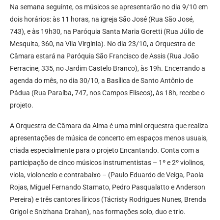
Na semana seguinte, os músicos se apresentarão no dia 9/10 em
dois horários: às 11 horas, na igreja São José (Rua São José,
743), e às 19h30, na Paróquia Santa Maria Goretti (Rua Júlio de
Mesquita, 360, na Vila Virgínia). No dia 23/10, a Orquestra de
Câmara estará na Paróquia São Francisco de Assis (Rua João
Ferracine, 335, no Jardim Castelo Branco), às 19h. Encerrando a
agenda do mês, no dia 30/10, a Basílica de Santo Antônio de
Pádua (Rua Paraíba, 747, nos Campos Elíseos), às 18h, recebe o
projeto.
A Orquestra de Câmara da Alma é uma mini orquestra que realiza
apresentações de música de concerto em espaços menos usuais,
criada especialmente para o projeto Encantando. Conta com a
participação de cinco músicos instrumentistas – 1º e 2º violinos,
viola, violoncelo e contrabaixo – (Paulo Eduardo de Veiga, Paola
Rojas, Miguel Fernando Stamato, Pedro Pasqualatto e Anderson
Pereira) e três cantores líricos (Tácristy Rodrigues Nunes, Brenda
Grigol e Snizhana Drahan), nas formações solo, duo e trio.