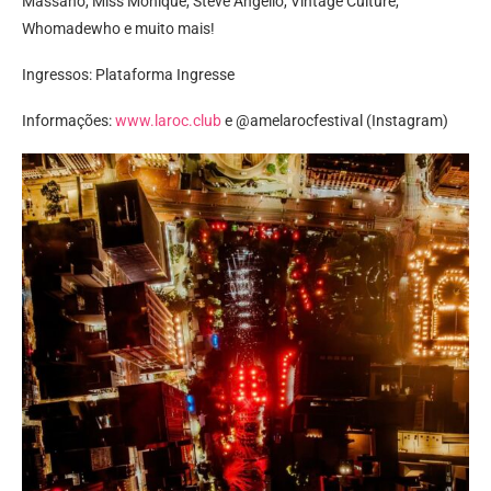
Massano, Miss Monique, Steve Angello, Vintage Culture,
Whomadewho e muito mais!
Ingressos: Plataforma Ingresse
Informações:
www.laroc.club
e @amelarocfestival (Instagram)